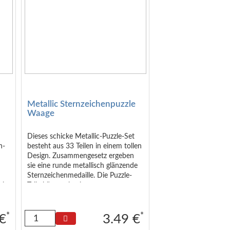
Metallic Sternzeichenpuzzle
Waage
Dieses schicke Metallic-Puzzle-Set
n-
besteht aus 33 Teilen in einem tollen
Design. Zusammengesetz ergeben
sie eine runde metallisch glänzende
Sternzeichenmedaille. Die Puzzle-
eis
Teile können in einem
4,0
Adventskalender natürlich auch auf
 16
mehrere Tage verteilt werden. So
ergibt sich das fertige Gesamtbild
*
*
 €
3.49 €
erst am letzten Tag ;-) Zusätzlich