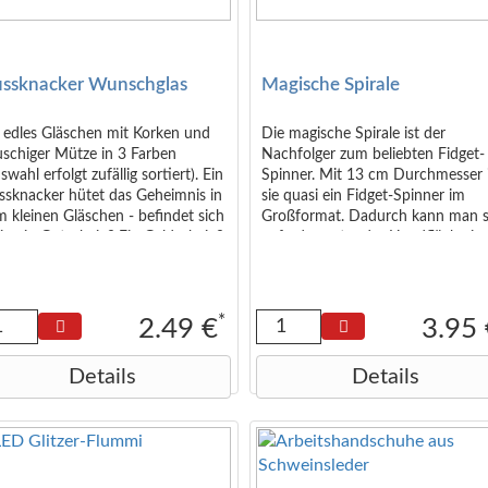
ssknacker Wunschglas
Magische Spirale
 edles Gläschen mit Korken und
Die magische Spirale ist der
uschiger Mütze in 3 Farben
Nachfolger zum beliebten Fidget-
swahl erfolgt zufällig sortiert). Ein
Spinner. Mit 13 cm Durchmesser 
ssknacker hütet das Geheimnis in
sie quasi ein Fidget-Spinner im
 kleinen Gläschen - befindet sich
Großformat. Dadurch kann man s
in ein Gutschein? Ein Geldschein?
auf oder unter der Handfläche in
e liebevolle Botschaft? Womit Sie
Schwingung versetzen oder über
 Wunschglas füllen, liegt ganz bei
den Arm ziehen. Die Verpackung 
. Maße: ca. 9 x 3 x 3 cm
die Maße 15,5 x 24,0 cm
*
2.49 €
3.95
Details
Details