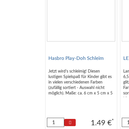
Fahrt wünscht. Da es ein 2er-Set ist,
kann es im Adventskalender auch
auf 2 Tage aufgeteilt werden. Größe
der Verpackung: ca. 18 x 9 x 6 cm
Hasbro Play-Doh Schleim
LE
Jetzt wird's schleimig! Diesen
Lam
lustigen Spielspaß für Kinder gibt es
6,
in vielen verschiedenen Farben
gli
(zufällig sortiert - Auswahl nicht
Far
möglich). Maße: ca. 6 cm x 5 cm x 5
sor
cm.
Lä
bli
bri
die
*
1.49 €