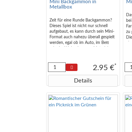
Mini Backgammon in
Mi
bee
Metallbox
Me
2 x
Das
ent
Zeit für eine Runde Backgammon?
be
Tr
Dieses Spiel ist nicht nur schnell
Far
der
aufgebaut, es kann durch sein Mini-
zu 
Di
Format auch nahezu überall gespielt
Die
mm
werden, egal ob im Auto, im Bett
ei
30
oder im Wohnzimmer. - Material:
Ver
Kunststoff / Metall - Maße:
Ha
Metallbox ca. 14x7 cm
zu 
von
*
2.95 €
für
Details