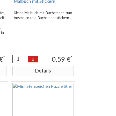
Malbuch mit Stickern
tzt,
Kleine Malbuch mit Buchstaben zum
eit
Ausmalen und Buchstabenstickern.
s
 in
el*,
*
*
 €
0.59 €
Details
ce