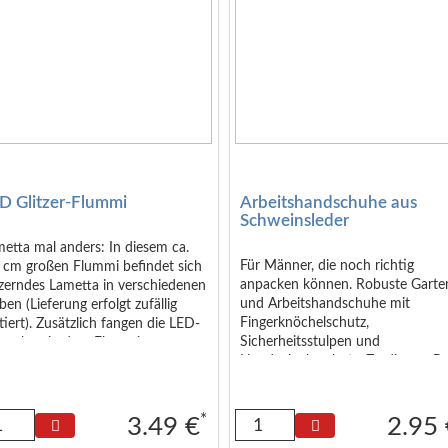
D Glitzer-Flummi
Arbeitshandschuhe aus
Schweinsleder
etta mal anders: In diesem ca.
Für Männer, die noch richtig
5 cm großen Flummi befindet sich
anpacken können. Robuste Garte
tzerndes Lametta in verschiedenen
und Arbeitshandschuhe mit
ben (Lieferung erfolgt zufällig
Fingerknöchelschutz,
tiert). Zusätzlich fangen die LED-
Sicherheitsstulpen und
mpchen in dem Flummi an zu
Handgelenksschutz. Zu diesem Pr
nken, wenn man ihn wirft. So
ein echte Schnäppchen! Größe: 1
ngt man Glitzer, Licht und Spaß in
x 2,0 x 24,5 cm (oder gefaltet auf
 Weihnachtszeit.
x 14 x 5 cm)
*
3.49 €
2.95