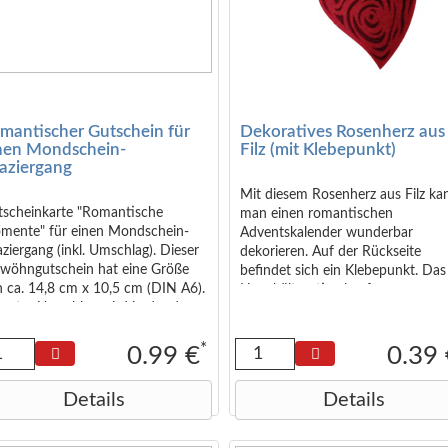
mantischer Gutschein für
Dekoratives Rosenherz aus
nen Mondschein-
Filz (mit Klebepunkt)
aziergang
Mit diesem Rosenherz aus Filz ka
tscheinkarte "Romantische
man einen romantischen
mente" für einen Mondschein-
Adventskalender wunderbar
ziergang (inkl. Umschlag). Dieser
dekorieren. Auf der Rückseite
rwöhngutschein hat eine Größe
befindet sich ein Klebepunkt. Das
 ca. 14,8 cm x 10,5 cm (DIN A6).
Herz hält optimal auf
 roter Umschlag wird in der dazu
Adventskalendern aus Papier (zu
senden Größe geliefert (DIN C6).
Beispiel unsere Kraftpapiertüten)
oder Pappe (z.B. Coffee to Go
*
0.99 €
0.39
Becher oder unsere Rustikale
Boxen). Schutzfolie abziehen,
Details
Details
festdrücken und Romantik
versprühen. Maße: ca. 6 cm x 5 
x 0,5 cm.