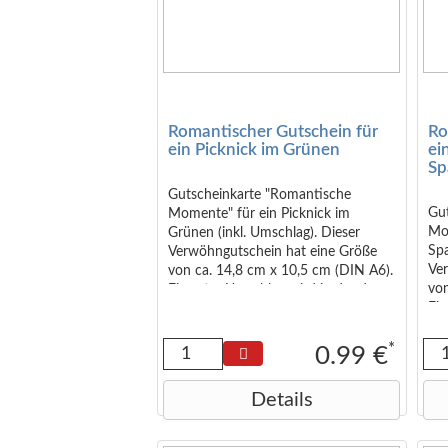
Romantischer Gutschein für
Ro
ein Picknick im Grünen
ei
Sp
Gutscheinkarte "Romantische
Gu
Momente" für ein Picknick im
Mo
Grünen (inkl. Umschlag). Dieser
Spa
Verwöhngutschein hat eine Größe
Ve
von ca. 14,8 cm x 10,5 cm (DIN A6).
von
Ein roter Umschlag wird in der dazu
Ein
passenden Größe geliefert (DIN C6).
pas
*
0.99 €
Details