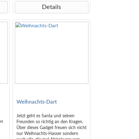
enthalten ist ein gedrucktes
Details
Kärtchen mit den typischen
Eigenschaften des Sternzeichens auf
Deutsch und Englisch. Empfohlen ab
6 Jahren Maße der Verpackung: 6,5
x 4,0 x 2,0 cm Maße des Puzzles: 9
cm Durchmesser (rund)
Weihnachts-Dart
Jetzt geht es Santa und seinen
on
Freunden so richtig an den Kragen.
Über dieses Gadget freuen sich nicht
nur Weihnachts-Hasser sondern