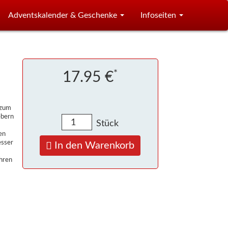
Adventskalender & Geschenke
Infoseiten
*
17.95 €
 zum
ebern
Stück
en
esser
In den Warenkorb
Ihren