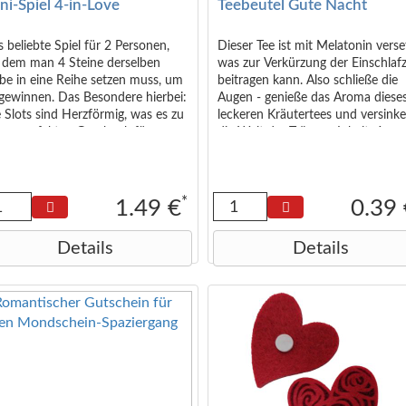
ni-Spiel 4-in-Love
Teebeutel Gute Nacht
inträchtigen. Das Produkt ist kein
dizinprodukt. Stromversorgung :
 AAA (nicht im Lieferumfang
 beliebte Spiel für 2 Personen,
Dieser Tee ist mit Melatonin verse
halten) Batteriestandsanzeige
i dem man 4 Steine derselben
was zur Verkürzung der Einschlafz
ageband zum Aufhängen Größe
be in eine Reihe setzen muss, um
beitragen kann. Also schließe die
 Verpackung: 7,5 x 5 x 4 cm
gewinnen. Das Besondere hierbei:
Augen - genieße das Aroma diese
splayabmessungen: 22 mm x 11
 Slots sind Herzförmig, was es zu
leckeren Kräutertees und versinke
 Geräteabmessungen: 55 mm x
nem perfekten Geschenk für
die Welt der Träume. Inhalt: 1
 mm x 30 mm Hinweis.
liebte macht. Das bringt einen
Teebeutel mit ca. 2g Zutaten:
uch Romantik in den Spieleabend
Fenchel*, Melisse* (15%),
zweit. In seiner kompakten Größe
Zitronengras*, Kamille* (10%), Äpf
 ca. 10 x 6 x 2,5 cm ist es perfekt
Brombeerblätter*, Rooibos grün,
*
1.49 €
0.39
 den Adventskalender geeignet.
Zitronenverbene*, Zimt*,
Baldrianwurzeln* (3%), Lavendel*
Details
Details
(2%), natürliches Lavendelaroma,
Melatonin. *50% Rainforest Allian
Certified.