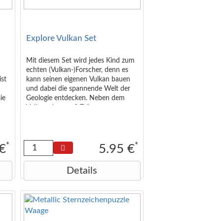
Explore Vulkan Set
Mit diesem Set wird jedes Kind zum
echten (Vulkan-)Forscher, denn es
ist
kann seinen eigenen Vulkan bauen
und dabei die spannende Welt der
ie
Geologie entdecken. Neben dem
Vulkan, der aus 3 Teilen
zusammengebaut wird, sind in dem
hat
Set außerdem 5 Farbtöpfe zum
Bemalen des Vulkans, Gipswickel, ein
Schaumstoffpinsel und
*
*
 €
5.95 €
selbsthaftende Pads enthalten.
Altersempfehlung: ab 8 Jahren Maße
Details
in Verpackung: ca. 26 x 20 x 7,5 cm