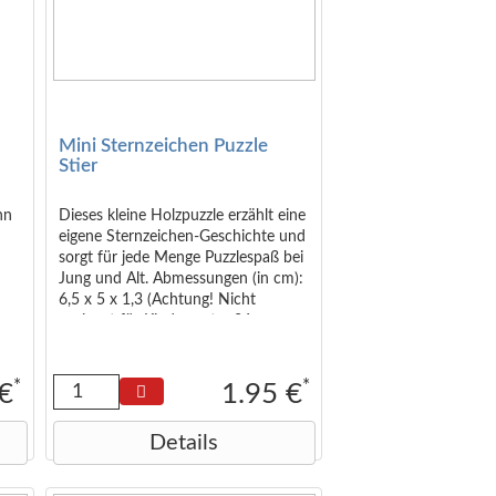
Mini Sternzeichen Puzzle
Stier
nn
Dieses kleine Holzpuzzle erzählt eine
eigene Sternzeichen-Geschichte und
sorgt für jede Menge Puzzlespaß bei
Jung und Alt. Abmessungen (in cm):
6,5 x 5 x 1,3 (Achtung! Nicht
geeignet für Kinder unter 36
m
Monaten.)
*
*
 €
1.95 €
Details
cm