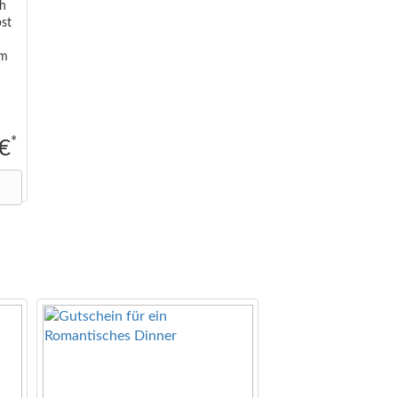
ch
bst
im
*
 €