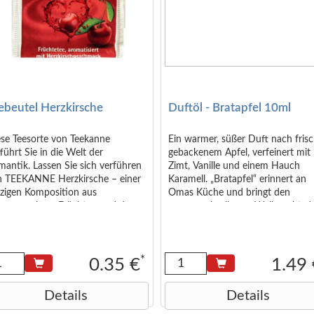
ebeutel Herzkirsche
Duftöl - Bratapfel 10ml
ese Teesorte von Teekanne
Ein warmer, süßer Duft nach fris
führt Sie in die Welt der
gebackenem Apfel, verfeinert mit
antik. Lassen Sie sich verführen
Zimt, Vanille und einem Hauch
n TEEKANNE Herzkirsche – einer
Karamell. „Bratapfel“ erinnert an
rzigen Komposition aus
Omas Küche und bringt den
nnengereiften Früchten und dem
unverwechselbaren Weihnachtsd
len und fruchtigen Aroma reifer
direkt in Ihr Zuhause. Perfekt für
zkirschen. Inhalt: Hibiskus, Äpfel,
gemütliche Winterabende.
gebutten, Herzkirscharoma,
angenschalen, süße
*
0.35 €
1.49
ombeerblätter, Holunderbeeren
Details
Details