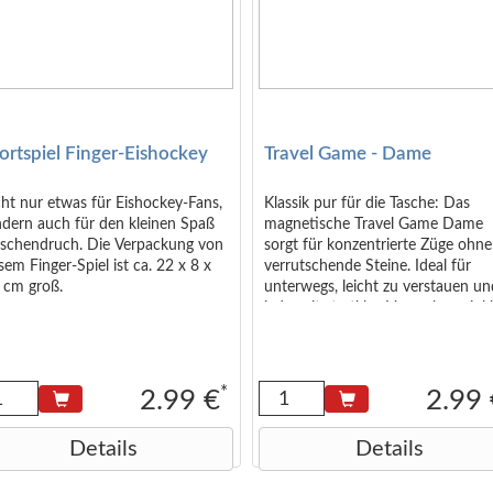
ortspiel Finger-Eishockey
Travel Game - Dame
ht nur etwas für Eishockey-Fans,
Klassik pur für die Tasche: Das
ndern auch für den kleinen Spaß
magnetische Travel Game Dame
ischendruch. Die Verpackung von
sorgt für konzentrierte Züge ohne
sem Finger-Spiel ist ca. 22 x 8 x
verrutschende Steine. Ideal für
 cm groß.
unterwegs, leicht zu verstauen u
jederzeit startklar. Verpackung inkl
Headercard: ca. 16,5 × 7,5 × 2 cm
*
2.99 €
2.99
Details
Details