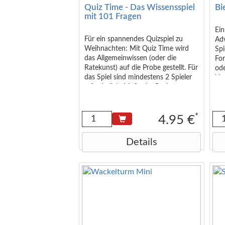
Quiz Time - Das Wissensspiel
Bi
mit 101 Fragen
Ein
Für ein spannendes Quizspiel zu
Ad
Weihnachten: Mit Quiz Time wird
Spi
das Allgemeinwissen (oder die
Fo
Ratekunst) auf die Probe gestellt. Für
ode
das Spiel sind mindestens 2 Spieler
kla
erforderlich. Maße der Packung: ca.
mit
11,5 x 8,5 x 4 cm
– i
Spi
Ges
*
4.95 €
cm
erf
Details
ent
(in