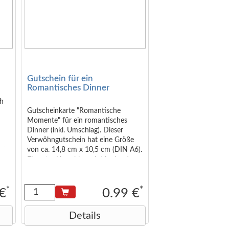
Gutschein für ein
Romantisches Dinner
ch
Gutscheinkarte "Romantische
Momente" für ein romantisches
Dinner (inkl. Umschlag). Dieser
Verwöhngutschein hat eine Größe
von ca. 14,8 cm x 10,5 cm (DIN A6).
uft
Ein roter Umschlag wird in der dazu
passenden Größe geliefert (DIN C6).
*
*
 €
0.99 €
Details