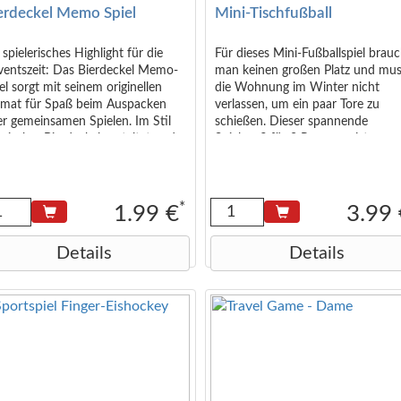
erdeckel Memo Spiel
Mini-Tischfußball
 spielerisches Highlight für die
Für dieses Mini-Fußballspiel brau
ventszeit: Das Bierdeckel Memo-
man keinen großen Platz und mu
el sorgt mit seinem originellen
die Wohnung im Winter nicht
rmat für Spaß beim Auspacken
verlassen, um ein paar Tore zu
r gemeinsamen Spielen. Im Stil
schießen. Dieser spannende
ssischer Bierdeckel gestaltet und
Spielspaß für 2 Personen ist ca.
 witzigen Trinksprüchen bedruckt
27x17cm groß (20 x 13 cm ohne
deal für gesellige Runden,
Verpackung). Erhältlich in Blau u
eleabende oder als humorvolles
Rot - Die Auswahl erfolgt zufällig
chenk. Maße: ca. 9,2 × 9,2 × 1,5
sortiert.
*
1.99 €
3.99
 Zweifach sortiert – Auswahl
olgt zufällig. Jedes Memo-Spiel
Details
Details
hält 6 verschiedene Motive
sgesamt 12 Bierdeckel im Set).