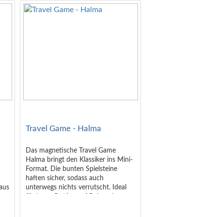
Travel Game - Halma
u
Das magnetische Travel Game
Halma bringt den Klassiker ins Mini-
l
Format. Die bunten Spielsteine
haften sicher, sodass auch
 aus
unterwegs nichts verrutscht. Ideal
cm
für kurze Partien auf Reisen, im
: 21
Wartezimmer oder in der Pause.
Verpackung inkl. Headercard: ca.