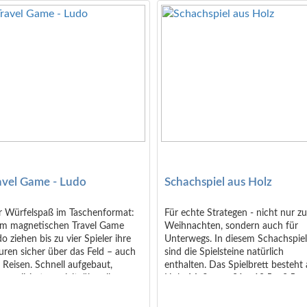
avel Game - Ludo
Schachspiel aus Holz
r Würfelspaß im Taschenformat:
Für echte Strategen - nicht nur z
im magnetischen Travel Game
Weihnachten, sondern auch für
o ziehen bis zu vier Spieler ihre
Unterwegs. In diesem Schachspie
uren sicher über das Feld – auch
sind die Spielsteine natürlich
 Reisen. Schnell aufgebaut,
enthalten. Das Spielbrett besteht
ompliziert gespielt, überall
Holz. Maße: ca. 21 x 10,5 x 2,5 
setzbar. Verpackung inkl.
(Maße des aufgeklappten Brettes
dercard: ca. 16,5 × 7,5 × 2 cm.
x 21cm)