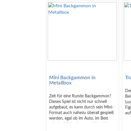
Monaten.
Mini Backgammon in
Tr
Metallbox
De
Zeit für eine Runde Backgammon?
Be
Dieses Spiel ist nicht nur schnell
Lud
aufgebaut, es kann durch sein Mini-
Fig
Format auch nahezu überall gespielt
auf
werden, egal ob im Auto, im Bett
unk
oder im Wohnzimmer. - Material:
ein
Kunststoff / Metall - Maße:
Hea