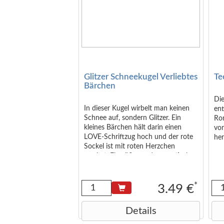
Glitzer Schneekugel Verliebtes
Te
Bärchen
Di
In dieser Kugel wirbelt man keinen
ent
Schnee auf, sondern Glitzer. Ein
Rom
kleines Bärchen hält darin einen
vo
LOVE-Schriftzug hoch und der rote
he
Sockel ist mit roten Herzchen
so
verziert. Ein süßes und romantisches
vol
Geschenk - perfekt für den
Her
Adventskalender für Paare. Maße:
Ha
ca. 6,5 x 4,7 x 4,7 cm
Or
*
3.49 €
Br
Details