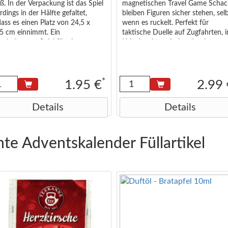
ß. In der Verpackung ist das Spiel
magnetischen Travel Game Scha
erdings in der Hälfte gefaltet,
bleiben Figuren sicher stehen, sel
ass es einen Platz von 24,5 x
wenn es ruckelt. Perfekt für
,5 cm einnimmt. Ein
taktische Duelle auf Zugfahrten, 
erhaltsames Spiel für einen
Urlaub oder zwischendurch.
igen Abend zu zweit, dritt oder
Verpackung inkl. Headercard: ca.
rt.
16,5 × 7,5 × 2 cm.
*
1.95 €
2.99
Details
Details
te Adventskalender Füllartikel