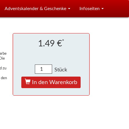
Adventskalender & Geschenke
Infoseiten
*
1.49 €
arbe
Die
d zu
Stück
r den
In den Warenkorb