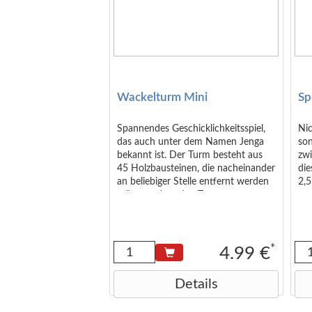
Wackelturm Mini
Sp
Spannendes Geschicklichkeitsspiel,
Nic
das auch unter dem Namen Jenga
so
bekannt ist. Der Turm besteht aus
zw
45 Holzbausteinen, die nacheinander
die
an beliebiger Stelle entfernt werden
2,5
müssen, ohne den Turm zum
Einstürzen zu bringen. Aufgrund des
dabei entstehenden Nervenkitzels,
ist dieses Spiel auch an
Spieleabenden von Erwachsenen
*
4.99 €
sehr beliebt. Produktformat: 4,8 x
4,8 x 15 cm Verpackung Format: 5,5
Details
x 5,5 x 16 cm Achtung! Nicht
geeignet für Kinder unter 36