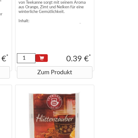
er
von Teekanne sorgt mit seinem Aroma
aus Orange, Zimt und Nelken für eine
winterliche Gemütlichkeit.
er
Inhalt:
Hibiskus, Hagebutten, Zimt (12%), Äpfel,
Spekulatius-Aroma, Orangenschalen,
Brombeerblätter, Holunderbeeren,
Zitronenschalen, Nelken
*
*
 €
0.39 €
Zum Produkt