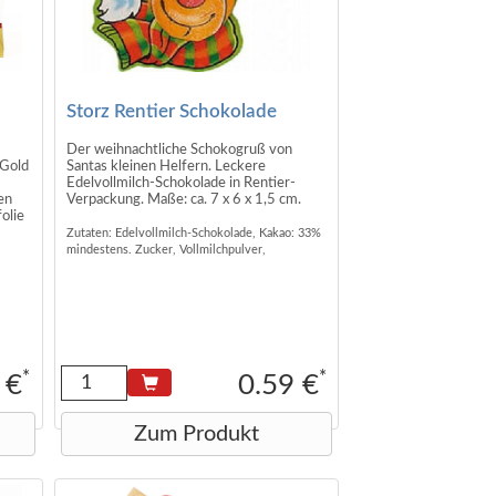
Storz Rentier Schokolade
Der weihnachtliche Schokogruß von
 Gold
Santas kleinen Helfern. Leckere
Edelvollmilch-Schokolade in Rentier-
en
Verpackung. Maße: ca. 7 x 6 x 1,5 cm.
olie
Zutaten: Edelvollmilch-Schokolade, Kakao: 33%
mindestens. Zucker, Vollmilchpulver,
ch
Kakaobutter, Kakaomasse, Emulgator Lecithine (
Soja ) , Bourbon-Vanille-Extrakt. Kann Spuren
von Haselnüssen enthalten.
*
*
 €
0.59 €
r,
fett,
 (
Zum Produkt
ehl,
ator
ittel