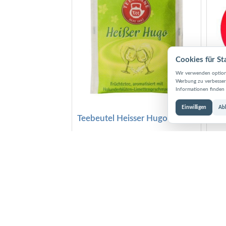
Cookies für St
Wir verwenden option
Werbung zu verbessern
Informationen finden 
Einwilligen
Ab
Teebeutel Heisser Hugo
LED
Dem bekannten Cocktail
Dies
nachempfunden, aber ohne Alkohol. Eine
hat 
köstliche Früchteteekomposition von
farb
Teekanne mit feinem Holunderblüten-
LED-
und Limettenaroma
Flum
Lich
Inhalt:
Äpfel, süße Brombeerblätter, weißer
- LE
Hibiskus, Orangenschalen, Krauseminze,
- Fl
Säuerungsmittel: Citronensäure,
- ca
Holunderblütenaroma, Limettenaroma
- ho
- CE