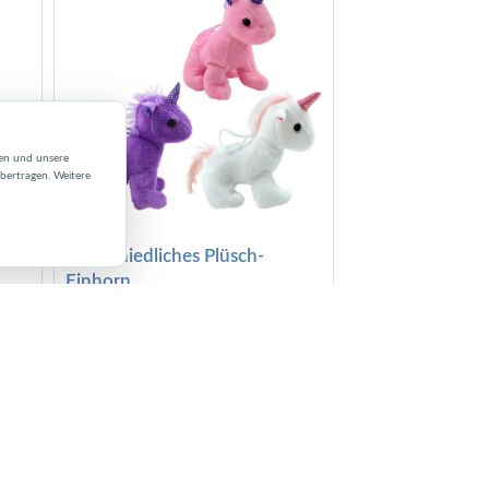
sen und unsere
übertragen. Weitere
Super niedliches Plüsch-
Einhorn
Aus Nickyplüsch
n,
Farben: weiß, lila, rosa (zufällig sortiert)
e,
Größe: ca. 25 x 16 x 8 cm