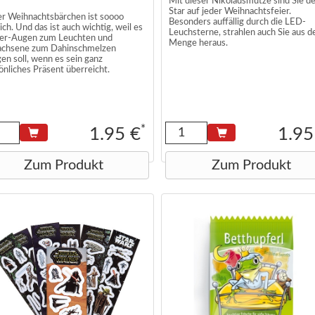
Mit dieser Nikolausmütze sind Sie d
Star auf jeder Weihnachtsfeier.
r Weihnachtsbärchen ist soooo
Besonders auffällig durch die LED-
ich. Und das ist auch wichtig, weil es
Leuchsterne, strahlen auch Sie aus d
er-Augen zum Leuchten und
Menge heraus.
chsene zum Dahinschmelzen
gen soll, wenn es sein ganz
önliches Präsent überreicht.
 glänzender Geschenkbeutel aus
wertigem Satin, der mit liebevollen
nigkeiten gefüllt werden kann.
*
1.95 €
1.95
r Artikel ist exklusiv nur bei
ntino erhältlich.
Zum Produkt
Zum Produkt
e des Säckchens (ungefüllt): 10 x 15
ird nur das Säckchen (ohne Inhalt)
fert.