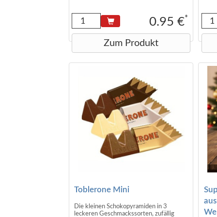
oder
*
0.95 €
Die 
mit 
gelie
Zum Produkt
erke
Wenn
hint
Arti
Toblerone Mini
Sup
aus
Die kleinen Schokopyramiden in 3
Wei
leckeren Geschmackssorten, zufällig