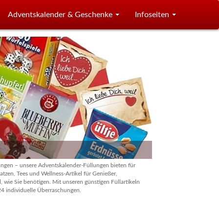
Adventskalender & Geschenke
Infoseiten
chungen – unsere Adventskalender-Füllungen bieten für
zen, Tees und Wellness-Artikel für Genießer,
l, wie Sie benötigen. Mit unseren günstigen Füllartikeln
 24 individuelle Überraschungen.