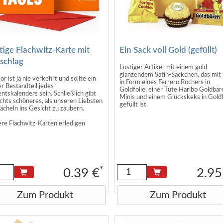
tige Flachwitz-Karte mit
Ein Sack voll Gold (gefüllt)
schlag
Lustiger Artikel mit einem gold
glänzendem Satin-Säckchen, das mit
r ist ja nie verkehrt und sollte ein
in Form eines Ferrero Rochers in
er Bestandteil jedes
Goldfolie, einer Tüte Haribo Goldbär
ntskalenders sein. Schließlich gibt
Minis und einem Glückskeks in Goldf
ichts schöneres, als unseren Liebsten
gefüllt ist.
Lächeln ins Gesicht zu zaubern.
Das Gold-Säckchen ist ungefüllt (fla
re Flachwitz-Karten erledigen
liegend) 10 x 1 cm groß.
en Jobs sehr gerne und begeistern
Maße gefüllt: ca. 10 x 8 x 3 cm
ihrem originell flachem Witz-
rtoire.
Inhalt gesamt: 21g (ohne Säckcken)
re Flachwitz-Karten gibt es in 3
Zutaten Rocher:
chiedenen Farben (zufällig sortiert)
*
0.39 €
2.95
Milchschokolade 30% ( Zucker, Kakaobutte
. blickdichtem roten Umschlag.
Kakaomasse, Magermilchpulver, Butterrein
Emulgator Sojalecithin, Vanillin, Haselnüsse
Mehrfach-Bestellungen bis zu 24
Zum Produkt
Zum Produkt
30% ) , Zucker, pflanzliches Fett, Weizenm
k sind keine Doppelungen dabei.
Süßmolkenpulver, fettarmer Kakao, Emulg
Sojalecithin, Magermilchpulver, Backtriebm
e inkl. Umschlag (C7): ca. 11,5 x 8
Natriumhxdrogencarbonat, Salz, Vanillin.