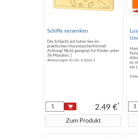
Schiffe versenken
Lus
Um
Die Schlacht auf hoher See im
praktischen Hosentaschenformat!
Humo
Achtung! Nicht geeignet für Kinder unter
fest
36 Monaten. ]
Adve
Abmessungen (in cm): 6,5x5x1,3
es n
ein 
Unse
dies
mit 
Repe
Unse
vers
*
2.49 €
inkl
Bei 
Zum Produkt
Stüc
Größ
cm