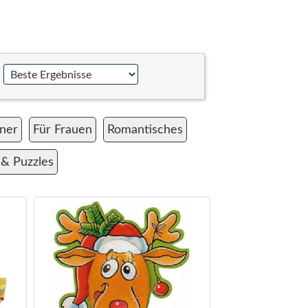
:
ner
Für Frauen
Romantisches
 & Puzzles