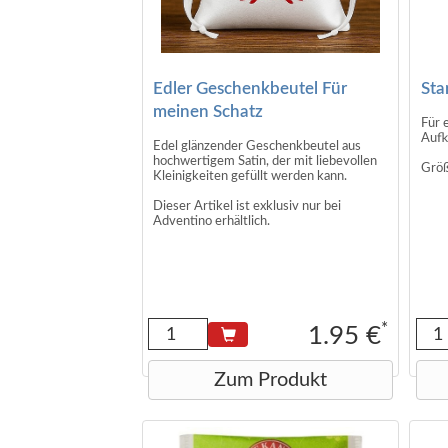
Edler Geschenkbeutel Für
Sta
meinen Schatz
Für 
Aufk
Edel glänzender Geschenkbeutel aus
hochwertigem Satin, der mit liebevollen
Größ
Kleinigkeiten gefüllt werden kann.
Dieser Artikel ist exklusiv nur bei
Adventino erhältlich.
Größe des Säckchens (ungefüllt): 10 x 15
cm
Es wird nur das Säckchen (ohne Inhalt)
geliefert.
*
1.95 €
Zum Produkt