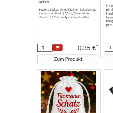
sortiert.
Unse
Zutaten: Zucker, Vollmilchpulver, Kakaobutter,
niedl
Kakaomasse, Honig ( 3,0% ), Butterreinfett,
Kind
Mandeln ( 1,6% ),Emulgator Soja-Lecithin,
Erwa
Eiklar, Aroma, Vanillin, Kakao: 28% mindestens.
brin
pers
Aufbewahrungshinweis: Vor Wärme schützen.
Kühl und trocken lagern
Edel
hoch
Klei
*
0.35 €
Diese
Adve
Zum Produkt
Größ
cm
Es w
gelie