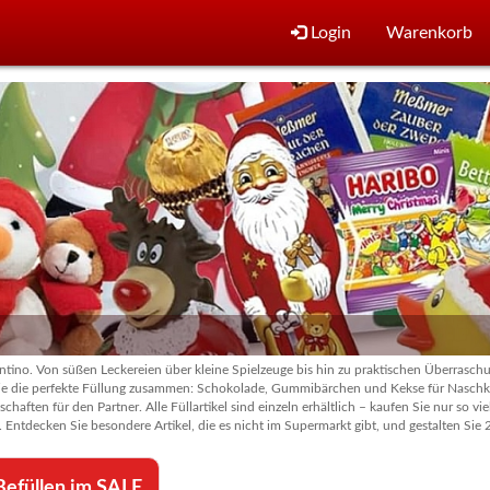
Login
Warenkorb
dventino. Von süßen Leckereien über kleine Spielzeuge bis hin zu praktischen Überras
Sie die perfekte Füllung zusammen: Schokolade, Gummibärchen und Kekse für Naschkat
haften für den Partner. Alle Füllartikel sind einzeln erhältlich – kaufen Sie nur so vie
 Entdecken Sie besondere Artikel, die es nicht im Supermarkt gibt, und gestalten Sie
efüllen im SALE