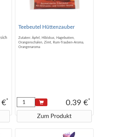
Teebeutel Hüttenzauber
 sich
Zutaten: Äpfel, Hibiskus, Hagebutten,
Orangenschalen, Zimt, Rum-Trauben-Aroma,
Orangenaroma
s
el:
züge
trat,
*
*
 €
0.39 €
Zum Produkt