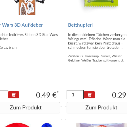
r Wars 3D Aufkleber
Betthupferl
echte Jediritter. Sieben 3D Star Wars
In diesen kleinen Tütchen verbergen
leber.
Weingummi-Frösche. Wenn man sie
küsst, wird zwar kein Prinz draus -
e ca. 6 cm
schmecken tun sie aber trotzdem.
Zutaten: Glukosesirup, Zucker, Wasser,
Gelatine, Weißes Traubensaftkonzentrat,
Säuerungsmittel: Citronensäure, schwarze
Johannisbeersaftkonzentrat, Überzugsmitt
pflanzliches Öl, Bienenwachs, Pflanzenaus
(Orange, Holunder, Zitrone, Brennnessel,
Spinat, Curcuma, Mango, Maracuja),
Fruchtkonzentrat, Apfelsaftkonzentrat,
Aprikosensaftkonzentrat, Birnensaftkonzen
*
0.49 €
0.29
natürliches Orangenaroma, natürliches
Apfelaroma, natürliche Aromen.
Zum Produkt
Zum Produkt