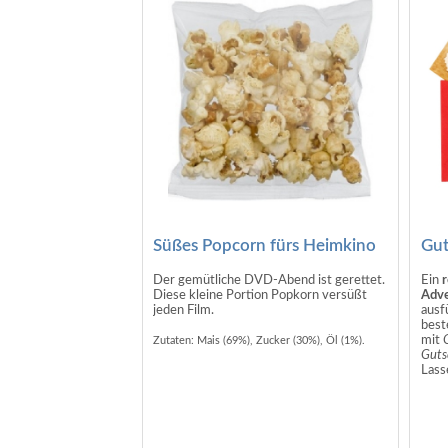
Mark
Süßes Popcorn fürs Heimkino
Gut
Der gemütliche DVD-Abend ist gerettet.
Ein
r
Diese kleine Portion Popkorn versüßt
Adve
jeden Film.
ausf
best
mit
G
Zutaten: Mais (69%), Zucker (30%), Öl (1%).
Guts
Lasse
es g
Idee
lass
Rück
Kusc