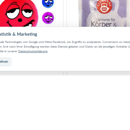
atistik & Marketing
ale Technologien von Google und Meta/Facebook, um Zugriffe zu analysieren, Conversions zu mes
. Erst nach Ihrer Einwilligung werden diese Dienste geladen und Daten an die jeweiligen Anbieter 
Sie in unserer
Datenschutzerklärung
.
lehnen
 Smiley Flummiball
Teekanne - Träum schön
er LED-Flummi ist wirklich cool. Er
Teesorte von Teekanne für einen
ein lustiges Smiley-Gesicht, ist
entspannten und erholsamen Schlaf.
ig-transparent und mit flackernden
Inhalt: Melisse, Kamille, Lindenblüte
Lichtern gefüllt. Sobald man den
Pfefferminze, Salbei, Zitronenverben
mi auf den Boden wirft, beginnt das
Lavendel (2%)
tspektakel!
D Flummi im Smiley-Design
ummi blinkt bei Benutzung
. 55 mm Durchmesser
chwertige Verarbeitung
 geprüft