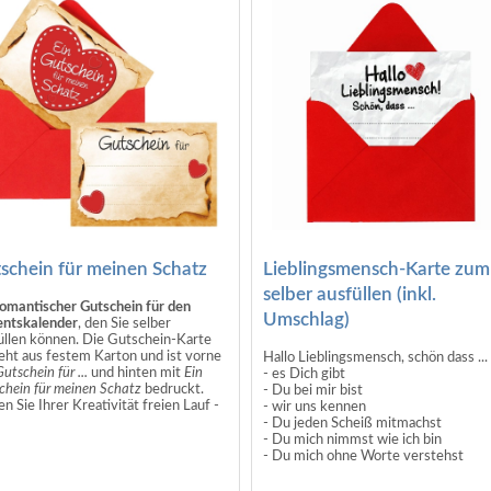
Zutaten Goldbären:
e: Adventino
Glukosesirup; Zucker; Gelatine; Dextrose;
Fruchtsaft aus Fruchtsaftkonzentrate: Apfe
Himbeere, Erdbeere, Orange, Zitrone;
Säuerungsmittel: Citronensäure; Frucht- u
Pflanzenkonzentrate: Brennessel, Apfel, Sp
Kiwi, Holunderbeere, schwarze Johannisbe
Aronia, Traube, Orange, Zitrone, Mango,
Passionsfrucht; Aroma, Überzugsmittel:
Bienenwachs weiß und gelb, Carnaubawac
Fruchtsüße aus Johannisbrotfrucht,
Invertzuckersirup.
Zutaten Glückskeks:
Wasser, Weizenmehl, Zucker, Pflanzenöl,
Glukose, Aromen, Backtriebmittel: E500,
schein für meinen Schatz
Lieblingsmensch-Karte zum
Emulgator: E322, Farbstoff: E101
selber ausfüllen (inkl.
omantischer Gutschein für den
Umschlag)
ntskalender
, den Sie selber
üllen können. Die Gutschein-Karte
eht aus festem Karton und ist vorne
Hallo Lieblingsmensch, schön dass ...
utschein für ...
und hinten mit
Ein
- es Dich gibt
chein für meinen Schatz
bedruckt.
- Du bei mir bist
n Sie Ihrer Kreativität freien Lauf -
- wir uns kennen
ibt unzählige Anlässe und Gutschein-
- Du jeden Scheiß mitmachst
n (z. B. Abendessen, bekochen
- Du mich nimmst wie ich bin
en, Frühstück ans Bett, Kinoabend,
- Du mich ohne Worte verstehst
enmassage, romantisches Picknick,
- wir füreinander bestimmt sind
helabend, Spülmaschine ausräumen
- Du meinen Filmgeschmack teilst