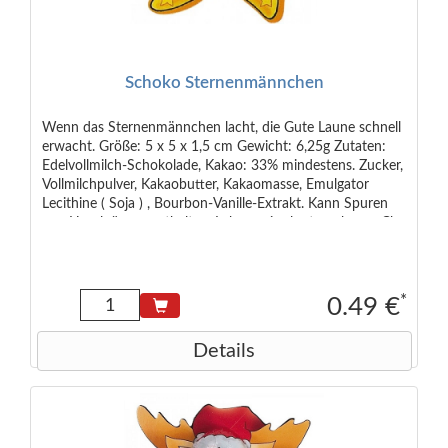
Schoko Sternenmännchen
Wenn das Sternenmännchen lacht, die Gute Laune schnell
erwacht. Größe: 5 x 5 x 1,5 cm Gewicht: 6,25g Zutaten:
Edelvollmilch-Schokolade, Kakao: 33% mindestens. Zucker,
Vollmilchpulver, Kakaobutter, Kakaomasse, Emulgator
Lecithine ( Soja ) , Bourbon-Vanille-Extrakt. Kann Spuren
von Haselnüssen enthalten. Lebensmittelunternehmer: Chr.
Storz GmbH & Co. KG, Föhrenstr. 15, 78532 Deutschland
*
0.49 €
Details