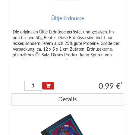
Ültje Erdnüsse
Die originalen Ültje Erdnüsse geröstet und gesalzen. Im
praktischen 50g Beutel. Diese Erdnüsse sind nicht nur
lecker, sondern liefern auch 25% gute Proteine. Größe der
Verpackung: ca. 12 x 5 x 1 cm Zutaten: Erdnusskerne,
pflanzliches Öl, Salz. Dieses Produkt kann Spuren von
verschiedenen Nüssen enthalten. Nährwertangaben pro
100 g: Brennwert: 2575 kJ / 622 kcal Fett: 50 g davon
gesättigte Fettsäuren: 9,1 g Kohlenhydrate: 14 g davon
Zucker: 5,4 g Eiweiß: 25 g Salz: 1 g Aufbewahrungshinweis:
Vor Wärme geschützt und trocken lagern
*
0.99 €
Lebensmittelunternehmer: Ültje GmbH, Binnerheide 28,
58239 Deutschland </small>
Details