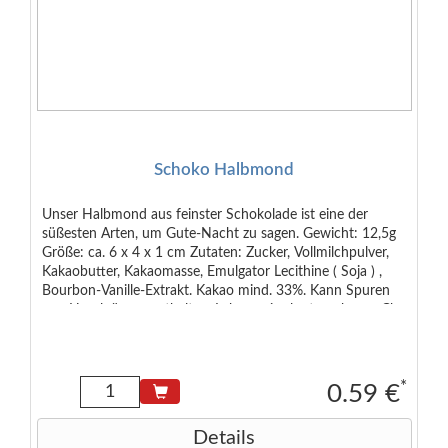
Schoko Halbmond
Unser Halbmond aus feinster Schokolade ist eine der
süßesten Arten, um Gute-Nacht zu sagen. Gewicht: 12,5g
Größe: ca. 6 x 4 x 1 cm Zutaten: Zucker, Vollmilchpulver,
Kakaobutter, Kakaomasse, Emulgator Lecithine ( Soja ) ,
Bourbon-Vanille-Extrakt. Kakao mind. 33%. Kann Spuren
von Haselnüssen enthalten. Lebensmittelunternehmer: Chr.
Storz GmbH & Co. KG, Föhrenstr. 15, 78532 Deutschland
*
0.59 €
Details