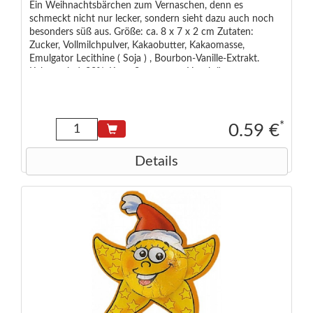
Ein Weihnachtsbärchen zum Vernaschen, denn es
schmeckt nicht nur lecker, sondern sieht dazu auch noch
besonders süß aus. Größe: ca. 8 x 7 x 2 cm Zutaten:
Zucker, Vollmilchpulver, Kakaobutter, Kakaomasse,
Emulgator Lecithine ( Soja ) , Bourbon-Vanille-Extrakt.
Kakao mind. 33%. Kann Spuren von Haselnüssen
enthalten. Nährwertangaben pro 100 g: Brennwert: 2266
kJ / 541 kcal Fett: 34 g davon gesättigte Fettsäuren: 21 g
Kohlenhydrate: 49 g davon Zucker: 48 g Eiweiß: 8,7 g Salz:
0,25 g Aufbewahrungshinweis: Trocken lagern und vor
*
0.59 €
Wärme schützen Lebensmittelunternehmer: Chr. Storz
GmbH & Co. KG, Föhrenstr. 15, 78532 Deutschland
Details