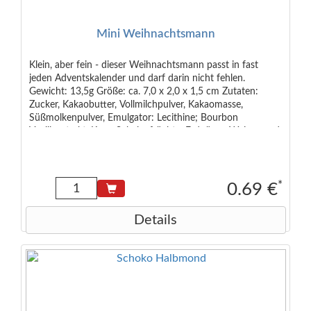
Mini Weihnachtsmann
Klein, aber fein - dieser Weihnachtsmann passt in fast
jeden Adventskalender und darf darin nicht fehlen.
Gewicht: 13,5g Größe: ca. 7,0 x 2,0 x 1,5 cm Zutaten:
Zucker, Kakaobutter, Vollmilchpulver, Kakaomasse,
Süßmolkenpulver, Emulgator: Lecithine; Bourbon
Vanilleextrakt. Kann Schalenfrüchte, Erdnüsse, Weizen und
Soja enthalten. Kakao: 30% mindestens.
Lebensmittelunternehmer: Hans Riegelein & Sohn GmbH &
Co.KG, Tiembacher Str. 11 - 13, 90556 Deutschland
*
0.69 €
Details