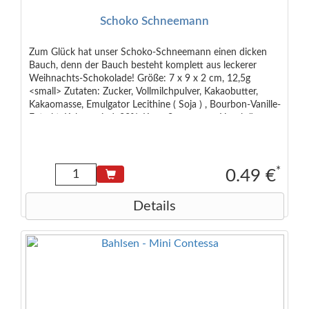
Schoko Schneemann
Zum Glück hat unser Schoko-Schneemann einen dicken
Bauch, denn der Bauch besteht komplett aus leckerer
Weihnachts-Schokolade! Größe: 7 x 9 x 2 cm, 12,5g
<small> Zutaten: Zucker, Vollmilchpulver, Kakaobutter,
Kakaomasse, Emulgator Lecithine ( Soja ) , Bourbon-Vanille-
Extrakt. Kakao mind. 33%. Kann Spuren von Haselnüssen
enthalten. </small>
*
0.49 €
Details