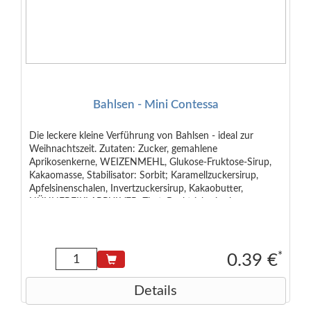
Bahlsen - Mini Contessa
Die leckere kleine Verführung von Bahlsen - ideal zur
Weihnachtszeit. Zutaten: Zucker, gemahlene
Aprikosenkerne, WEIZENMEHL, Glukose-Fruktose-Sirup,
Kakaomasse, Stabilisator: Sorbit; Karamellzuckersirup,
Apfelsinenschalen, Invertzuckersirup, Kakaobutter,
HÜHNEREIKLARPULVER, Zimt, Backtriebmittel:
Diphosphate, Natriumcarbonate; Gewürze,
MOLKENERZEUGNIS, Stärke (WEIZEN), Emulgator:
Lecithine; Säuerungsmittel: Citronensäure; Aroma. Auf der
Anlage werden auch verarbeitet: SOJA, MANDELN,
*
0.39 €
HASELNÜSSE, PISTAZIEN.
Details