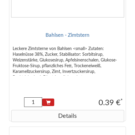
Bahlsen - Zimtstern
Leckere Zimtsterne von Bahlsen <small> Zutaten:
Haselnüsse 38%, Zucker, Stabilisator: Sorbitsirup,
Weizenstärke, Glukosesirup, Apfelsinenschalen, Glukose-
Fruktose-Sirup, pflanzliches Fett, Trockeneiweiß,
Karamellzuckersirup, Zimt, Invertzuckersirup,
Backtriebmittel: Dinatriumdiphosphat,
Natriumhydrogencarbonat, Süßmolkenpulver</small>
*
0.39 €
Details