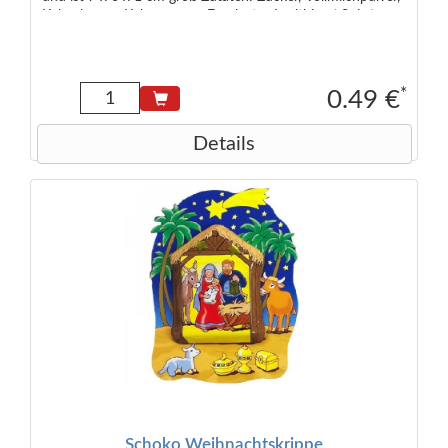
Kakaobutter, Kakaomasse, Emulgator Lecithine ( Soja ) ,
Bourbon-Vanille-Extrakt. Kakao mind. 33%. Kann Spuren
von Haselnüssen enthalten. Lebensmittelunternehmer: Chr.
Storz GmbH & Co. KG, Föhrenstr. 15, 78532 Deutschland
*
0.49 €
Details
Schoko Weihnachtskrippe