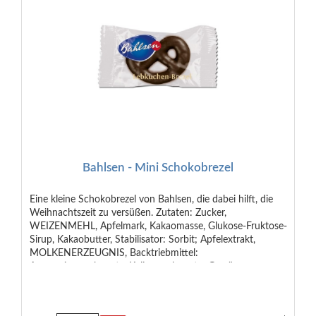
Bahlsen - Mini Schokobrezel
Eine kleine Schokobrezel von Bahlsen, die dabei hilft, die
Weihnachtszeit zu versüßen. Zutaten: Zucker,
WEIZENMEHL, Apfelmark, Kakaomasse, Glukose-Fruktose-
Sirup, Kakaobutter, Stabilisator: Sorbit; Apfelextrakt,
MOLKENERZEUGNIS, Backtriebmittel:
Ammoniumcarbonate, Kaliumcarbonate; Gewürze,
Säuerungsmittel: Citronensäure; Emulgator: Lecithine;
Geliermittel: Pektine; Aromen. Auf der Anlage werden auch
verarbeitet: EIER, SOJA, MANDELN, HASELNÜSSE.