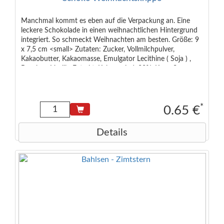
Manchmal kommt es eben auf die Verpackung an. Eine
leckere Schokolade in einen weihnachtlichen Hintergrund
integriert. So schmeckt Weihnachten am besten. Größe: 9
x 7,5 cm <small> Zutaten: Zucker, Vollmilchpulver,
Kakaobutter, Kakaomasse, Emulgator Lecithine ( Soja ) ,
Bourbon-Vanille-Extrakt. Kakao mind. 33%. Kann Spuren
von Haselnüssen enthalten. </small>
*
0.65 €
Details