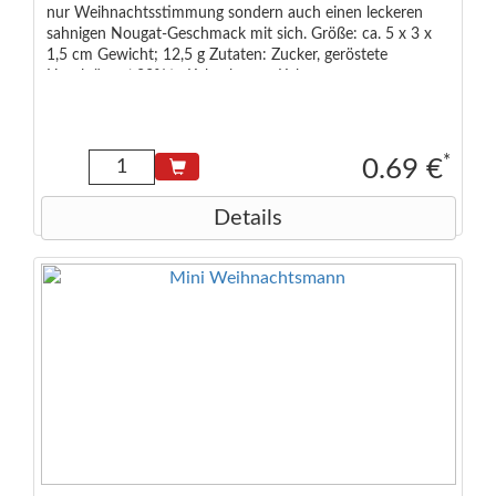
nur Weihnachtsstimmung sondern auch einen leckeren
sahnigen Nougat-Geschmack mit sich. Größe: ca. 5 x 3 x
1,5 cm Gewicht; 12,5 g Zutaten: Zucker, geröstete
Haselnüsse ( 33% ) , Kakaobutter, Kakaomasse,
Magermilchpulver, Emulgator Lecithine ( Soja ) , Bourbon-
Vanille-Extrakt. Lebensmittelunternehmer: Chr. Storz
GmbH & Co. KG, Föhrenstr. 15, 78532 Deutschland
*
0.69 €
Details