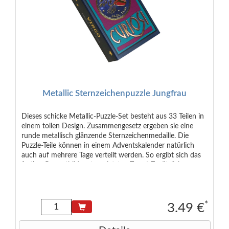
Metallic Sternzeichenpuzzle Jungfrau
Dieses schicke Metallic-Puzzle-Set besteht aus 33 Teilen in
einem tollen Design. Zusammengesetz ergeben sie eine
runde metallisch glänzende Sternzeichenmedaille. Die
Puzzle-Teile können in einem Adventskalender natürlich
auch auf mehrere Tage verteilt werden. So ergibt sich das
fertige Gesamtbild erst am letzten Tag ;-) Zusätzlich
enthalten ist ein gedrucktes Kärtchen mit den typischen
Eigenschaften des Sternzeichens auf Deutsch und Englisch.
Empfohlen ab 6 Jahren Maße der Verpackung: 6,5 x 4,0 x
2,0 cm Maße des Puzzles: 9 cm Durchmesser (rund)
*
3.49 €