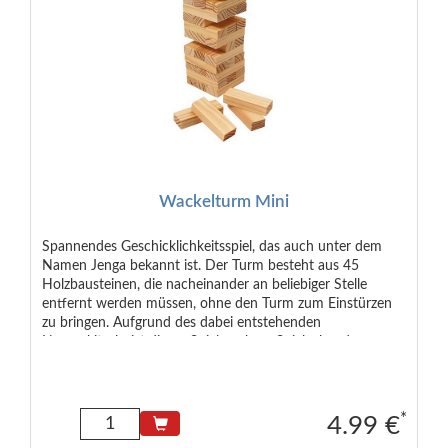
Wackelturm Mini
Spannendes Geschicklichkeitsspiel, das auch unter dem
Namen Jenga bekannt ist. Der Turm besteht aus 45
Holzbausteinen, die nacheinander an beliebiger Stelle
entfernt werden müssen, ohne den Turm zum Einstürzen
zu bringen. Aufgrund des dabei entstehenden
Nervenkitzels, ist dieses Spiel auch an Spieleabenden von
Erwachsenen sehr beliebt. Produktformat: 4,8 x 4,8 x 15
cm Verpackung Format: 5,5 x 5,5 x 16 cm Achtung! Nicht
geeignet für Kinder unter 36 Monaten.
*
4.99 €