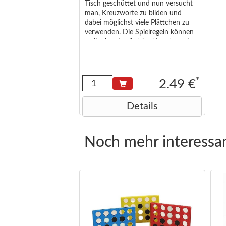
Tisch geschüttet und nun versucht
man, Kreuzworte zu bilden und
dabei möglichst viele Plättchen zu
verwenden. Die Spielregeln können
weitgehend selbst bestimmt werden
(sind Fremdwörter, Fremdsprachen,
usw. erlaubt? Spieldauer 1 Minute
oder mehr? Wieviele Runden
werden gespielt?) Gewertet wird
*
2.49 €
nach Ablauf der vereinbarten
Zeitspanne die Anzahl der gelegten
Details
Plättchen. <small>Abmessungen (in
cm): 6,5x5x1,3 </small>
Noch mehr interessan