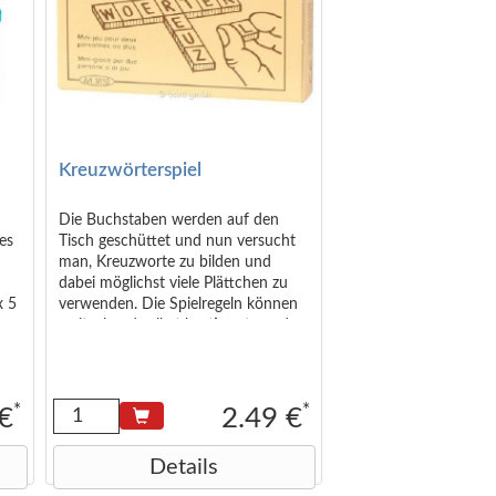
Kreuzwörterspiel
Die Buchstaben werden auf den
 es
Tisch geschüttet und nun versucht
man, Kreuzworte zu bilden und
dabei möglichst viele Plättchen zu
x 5
verwenden. Die Spielregeln können
weitgehend selbst bestimmt werden
(sind Fremdwörter, Fremdsprachen,
usw. erlaubt? Spieldauer 1 Minute
oder mehr? Wieviele Runden
werden gespielt?) Gewertet wird
*
*
 €
2.49 €
nach Ablauf der vereinbarten
Zeitspanne die Anzahl der gelegten
Details
Plättchen. <small>Abmessungen (in
cm): 6,5x5x1,3 </small>