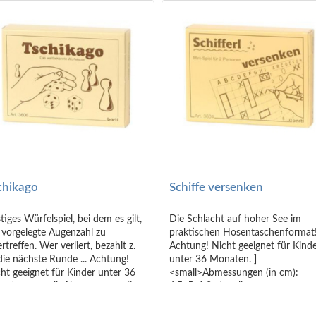
chikago
Schiffe versenken
tiges Würfelspiel, bei dem es gilt,
Die Schlacht auf hoher See im
 vorgelegte Augenzahl zu
praktischen Hosentaschenformat
rtreffen. Wer verliert, bezahlt z.
Achtung! Nicht geeignet für Kind
die nächste Runde ... Achtung!
unter 36 Monaten. ]
ht geeignet für Kinder unter 36
<small>Abmessungen (in cm):
naten. <small>Abmessungen (in
6,5x5x1,3</small>
: 6,5x5x1,3 </small>