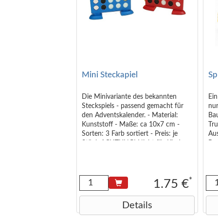
Mini Steckapiel
Sp
Die Minivariante des bekannten
Ein
Steckspiels - passend gemacht für
nur
den Adventskalender. - Material:
Bau
Kunststoff - Maße: ca 10x7 cm -
Tru
Sorten: 3 Farb sortiert - Preis: je
Aus
Stück ACHTUNG! Nicht für Kinder
Ba
unter 36 Monaten geeignet.
ve
KLEINTEILE,
erf
LÖSBAR,VERSCHLUCKBAR !
Rüc
ERSTICKUNGSGEFAHR !! Angaben
Spi
*
1.75 €
zur Produktsicherheit: Das Produkt
Jah
erfüllt die Anforderungen der
Spi
Details
General Product Safety Regulation
x 
(GPSR). Hersteller: Heinemann e.K.,
x 1