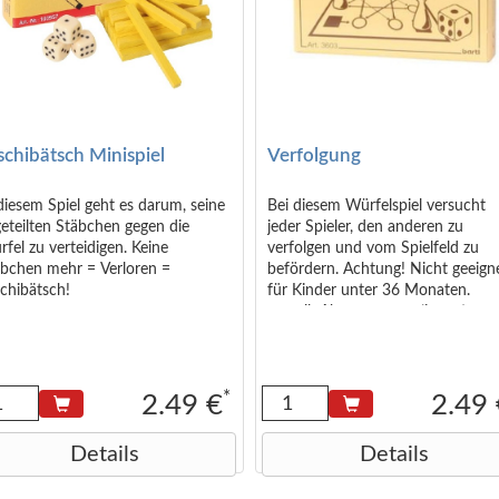
schibätsch Minispiel
Verfolgung
diesem Spiel geht es darum, seine
Bei diesem Würfelspiel versucht
eteilten Stäbchen gegen die
jeder Spieler, den anderen zu
fel zu verteidigen. Keine
verfolgen und vom Spielfeld zu
äbchen mehr = Verloren =
befördern. Achtung! Nicht geeign
chibätsch!
für Kinder unter 36 Monaten.
<small>Abmessungen (in cm):
6,5x5x1,3 </small>
*
2.49 €
2.49
Details
Details