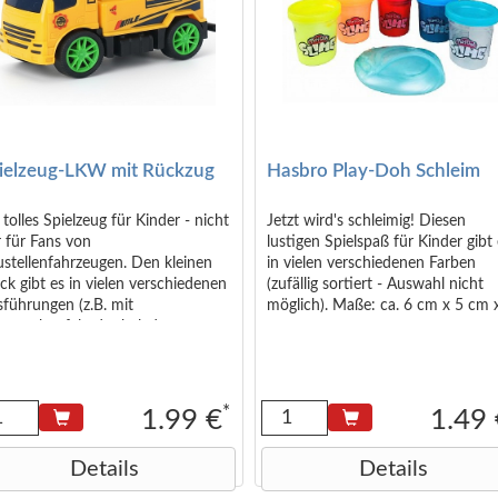
ielzeug-LKW mit Rückzug
Hasbro Play-Doh Schleim
 tolles Spielzeug für Kinder - nicht
Jetzt wird's schleimig! Diesen
 für Fans von
lustigen Spielspaß für Kinder gibt
stellenfahrzeugen. Den kleinen
in vielen verschiedenen Farben
ck gibt es in vielen verschiedenen
(zufällig sortiert - Auswahl nicht
führungen (z.B. mit
möglich). Maße: ca. 6 cm x 5 cm 
ggerschaufel oder beladen
cm.
rschiedenen Objekten - Auswahl
olgt zufällig) und kann dank des
kzugs selbstfahren. So bietet er
el und Spaß für Kinder (ab 3
*
1.99 €
1.49
re). Maße des
elzeugfahrzeugs: ca. 8 cm x 5 cm
Details
Details
4 cm Maße in Verpackung: ca. 12
2,5 x 4 cm