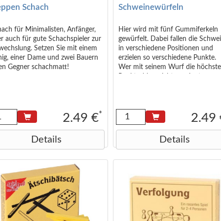
ppen Schach
Schweinewürfeln
ach für Minimalisten, Anfänger,
Hier wird mit fünf Gummiferkeln
r auch für gute Schachspieler zur
gewürfelt. Dabei fallen die Schwe
wechslung. Setzen Sie mit einem
in verschiedene Positionen und
nig, einer Dame und zwei Bauern
erzielen so verschiedene Punkte.
ren Gegner schachmatt!
Wer mit seinem Wurf die höchst
Punktzahl erreicht, gewinnt.
Achtung! Nicht geeignet für Kind
unter 36 Monaten.
<small>Abmessungen (in cm):
6,5x5x1,3</small>
*
2.49 €
2.49
Details
Details