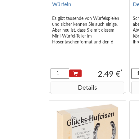
Würfeln
De
Es gibt tausende von Würfelspielen
Sch
und sicher kennen Sie auch einige.
abe
Aber neu ist, dass Sie mit diesem
Ab
Mini-Würfel-Teller im
Kö
Hosentaschenformat und den 6
Ih
Würfeln immer und überall Ihr
Würfelwerkzeug parat haben, um als
leidenschaftlicher Zocker in einer
kurzen Pause ein schnelles Spielchen
zu wagen. Mit einer kleinen
*
2.49 €
Investition können Sie so ein
Vermögen machen!
Details
<small>Abmessungen (in cm):
6,5x5x1,3 </small>