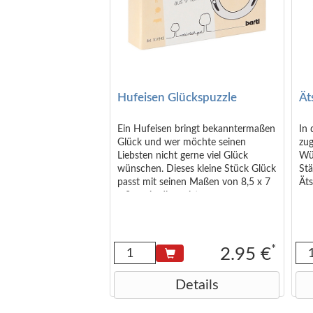
Hufeisen Glückspuzzle
Ät
Ein Hufeisen bringt bekanntermaßen
In 
Glück und wer möchte seinen
zug
Liebsten nicht gerne viel Glück
Wür
wünschen. Dieses kleine Stück Glück
St
passt mit seinen Maßen von 8,5 x 7
Äts
x 2 cm in die meisten
Adventskalender und
Nikolaussäcken. Auf der Rückseite
der Schachtel steht allerhand
Wissenswertes und Lustiges zum
*
2.95 €
Glücksbringer. Das Puzzle besteht
aus 9 Teilen. Für Kinder unter 3
Details
Jahren nicht geeignet.