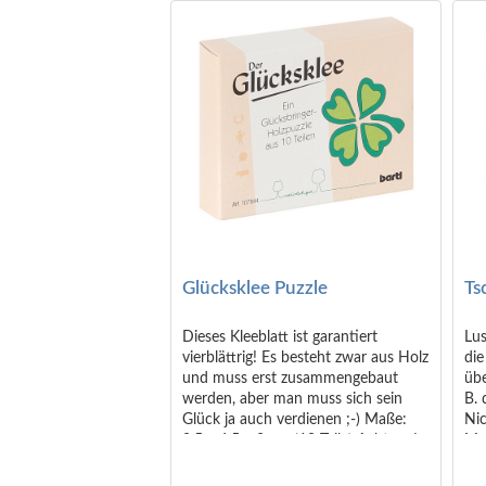
Glücksklee Puzzle
Ts
Dieses Kleeblatt ist garantiert
Lus
vierblättrig! Es besteht zwar aus Holz
die
und muss erst zusammengebaut
übe
werden, aber man muss sich sein
B. 
Glück ja auch verdienen ;-) Maße:
Nic
8,5 x 6,5 x 2 cm (10 Teile) Achtung!
Mo
Nicht geeignet für Kinder unter 36
cm)
Monaten.