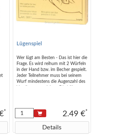
Lügenspiel
Wer lügt am Besten - Das ist hier die
Frage. Es wird reihum mit 2 Würfeln
in der Hand bzw. im Becher gespielt.
et
Jeder Teilnehmer muss bei seinem
Wurf mindestens die Augenzahl des
Vorgängers erreichen. Die höhere
Zahl wird mit 10 multipliziert, das
heißt eine 4 und eine 2 ergeben
z.Bsp. 42. Die Würfel bleiben
verdeckt in der Hand bzw. im
*
*
 €
2.49 €
Becher. Nun darf man lügen und
eine höhere Zahl bekannt geben
Details
oder man sagt die richtige Zahl. Der
nächste Spieler kann die Zahl