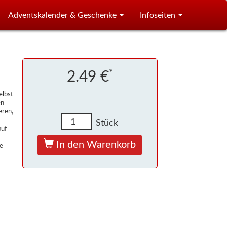
Adventskalender & Geschenke
Infoseiten
*
2.49 €
elbst
en
eren,
Stück
auf
In den Warenkorb
e