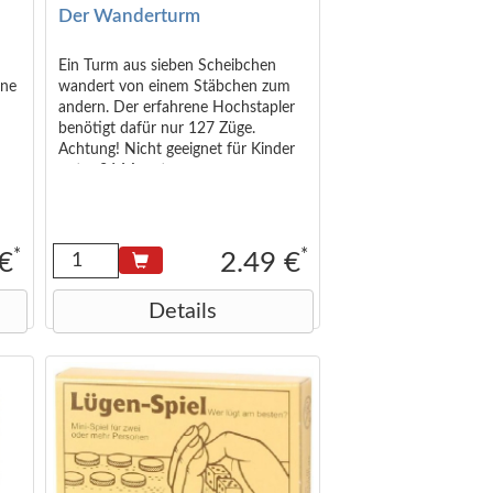
Der Wanderturm
Ein Turm aus sieben Scheibchen
ine
wandert von einem Stäbchen zum
andern. Der erfahrene Hochstapler
benötigt dafür nur 127 Züge.
e
Achtung! Nicht geeignet für Kinder
unter 36 Monaten.
er
<small>Abmessungen (in cm):
6,5x5x1,3</small>
*
*
 €
2.49 €
Details