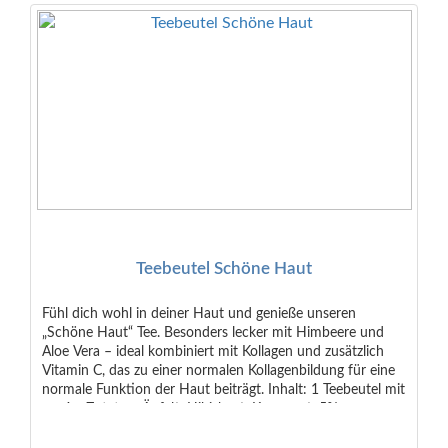
Teebeutel Schöne Haut
Fühl dich wohl in deiner Haut und genieße unseren
„Schöne Haut“ Tee. Besonders lecker mit Himbeere und
Aloe Vera – ideal kombiniert mit Kollagen und zusätzlich
Vitamin C, das zu einer normalen Kollagenbildung für eine
normale Funktion der Haut beiträgt. Inhalt: 1 Teebeutel mit
ca. 4 g Zutaten: Äpfel*, Hibiskus*, Karotten*, 5%
Kollagengranulat (Rind), Orangenschalen*, natürliches
Aroma, Hagebutten*, Olivenblätter, Süßkraut*, Vitamin C,