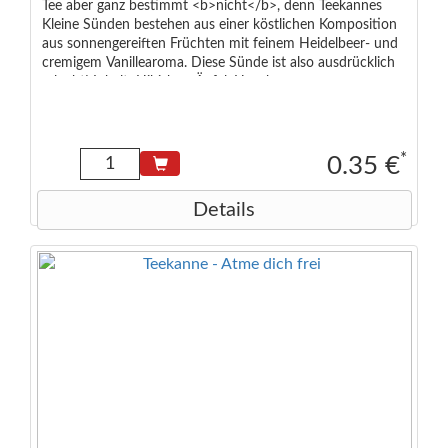
Tee aber ganz bestimmt <b>nicht</b>, denn Teekannes
Kleine Sünden bestehen aus einer köstlichen Komposition
aus sonnengereiften Früchten mit feinem Heidelbeer- und
cremigem Vanillearoma. Diese Sünde ist also ausdrücklich
erlaubt! Inhalt: Hibiskus, Äpfel, Hagebutten,
Heidelbeeraroma, Orangenschalen, süße Brombeerblätter,
Vanillearoma, Holunderbeeren
*
0.35 €
Details