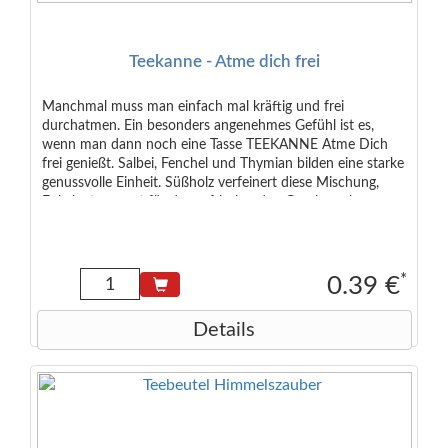
Teekanne - Atme dich frei
Manchmal muss man einfach mal kräftig und frei
durchatmen. Ein besonders angenehmes Gefühl ist es,
wenn man dann noch eine Tasse TEEKANNE Atme Dich
frei genießt. Salbei, Fenchel und Thymian bilden eine starke
genussvolle Einheit. Süßholz verfeinert diese Mischung,
Eukalyptus sorgt für den erfrischenden Geschmack.
Abgerundet wird diese Komposition mit Orangenschalen,
Ingwer und Zimt. Zutaten: Fenchel (40%), Orangenschalen,
Salbei (15%), Süßholz, Eukalyptus, Ingwer, Thymian, Zimt.
Zusatzinformationen: Von Natur aus laktosefrei, glutenfrei
*
0.39 €
und vegan.
Details