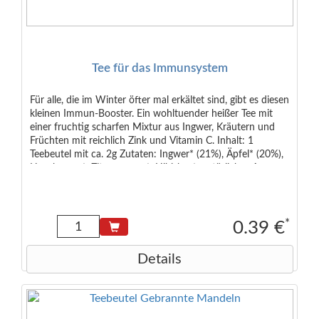
Tee für das Immunsystem
Für alle, die im Winter öfter mal erkältet sind, gibt es diesen
kleinen Immun-Booster. Ein wohltuender heißer Tee mit
einer fruchtig scharfen Mixtur aus Ingwer, Kräutern und
Früchten mit reichlich Zink und Vitamin C. Inhalt: 1
Teebeutel mit ca. 2g Zutaten: Ingwer* (21%), Äpfel* (20%),
Hagebutten*, Zitronengras*, Hibiskus*, natürliches Aroma,
Säuerungsmittel: Citronensäure, Zichorienwurzeln
geröstet*, Süßkraut*, Vitamin C, Vitamin B-Granulat
(Niacin, Pantothensäure, Riboflavin, Vitamin B6, Thiamin,
Biotin, Vitamin B12, Folsäure), Zitronenschalen*. *50%
*
0.39 €
Rainforest Alliance Certified.
Details