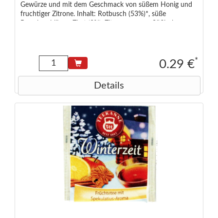
Gewürze und mit dem Geschmack von süßem Honig und
fruchtiger Zitrone. Inhalt: Rotbusch (53%)*, süße
Brombeerblätter, Zimt (8%), Zitronenaroma, Süßholz,
Steviablätter, Honig-Vanille-Aroma, Kardamom,
Gewürznelken, Pfeffer, Zitronenschalen
*
0.29 €
Details