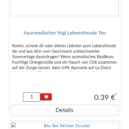
Ayurwedischer Yogi Lebensfreude Tee
Komm, schenk dir oder deinen Liebsten pure Lebensfreude
ein und lass dich vom Geschmack unbeschwerter
Sommertage davontragen! Wenn aromatisches Basilikum,
fruchtige Orangensüße und ein Hauch von Chili zusammen
auf der Zunge tanzen, dann trifft Ayurveda auf La Dolce
Vita... Inhalt: 1 Teebeutel mit ca. 2g (die abgebildete
Verpackung ist nicht enthalten) Zutaten: Basilikum*,
Süßholz*, getrockneter Zitronensaft*, Orangenschalen*,
Zimt*, Ingwer*, Chili*, Kardamom*, Nelken*, schwarzer
Pfeffer*. *kontrolliert ökologisch
*
0.39 €
Details