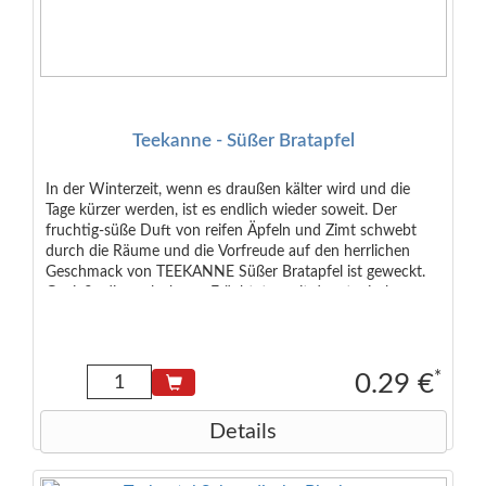
Teekanne - Süßer Bratapfel
In der Winterzeit, wenn es draußen kälter wird und die
Tage kürzer werden, ist es endlich wieder soweit. Der
fruchtig-süße Duft von reifen Äpfeln und Zimt schwebt
durch die Räume und die Vorfreude auf den herrlichen
Geschmack von TEEKANNE Süßer Bratapfel ist geweckt.
Genieße diesen leckeren Früchtetee mit dem typischen
Geschmack nach süßem Bratapfel, der Deine Sinne
verzaubern wird. Zutaten: Äpfel* (50%), Hagebutten*, Zimt
(13%), Aroma (Bratapfel) (9%), Orangenschalen, Süßblätter,
Säuerungsmittel: Citronensäure. *Rainforest-Alliance-
*
0.29 €
zertifiziert. Das in diesem Produkt verwendete Aroma ist
laktosefrei, glutenfrei und vegan. Die übrigen Zutaten sind
Details
es von Natur aus.