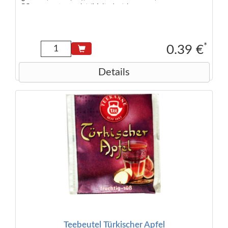
Pflaumensaftgranulat (Maltodextrin,
Pflaumensaftkonzentrat). *50% Rainforest Alliance
Certified. Von Natur aus vegan, laktosefrei und glutenfrei.
*
0.39 €
Details
Teebeutel Türkischer Apfel