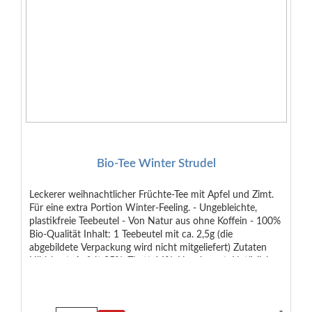
Bio-Tee Winter Strudel
Leckerer weihnachtlicher Früchte-Tee mit Apfel und Zimt.
Für eine extra Portion Winter-Feeling. - Ungebleichte,
plastikfreie Teebeutel - Von Natur aus ohne Koffein - 100%
Bio-Qualität Inhalt: 1 Teebeutel mit ca. 2,5g (die
abgebildete Verpackung wird nicht mitgeliefert) Zutaten
Hibiskus*, Apfel* 25%, Zimt* 16%, Hagebutte*, Natürliches
Apfel-Aroma 5%, Kakaoschale*, Chicoréewurzel*,
Natürliches Zitronen-Aroma*, Steviablätter, Sternanis*.
*Aus ökologischem Anbau.