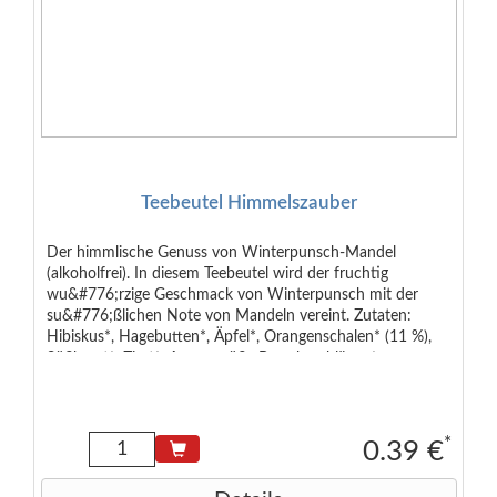
Teebeutel Himmelszauber
Der himmlische Genuss von Winterpunsch-Mandel
(alkoholfrei). In diesem Teebeutel wird der fruchtig
wu&#776;rzige Geschmack von Winterpunsch mit der
su&#776;ßlichen Note von Mandeln vereint. Zutaten:
Hibiskus*, Hagebutten*, Äpfel*, Orangenschalen* (11 %),
Süßkraut*, Zimt*, Aroma, süße Brombeerblätter*,
Aprikosensaftgranulat*. *70% Rainforest Alliance Certified.
*
0.39 €