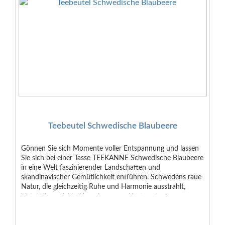
Teebeutel Schwedische Blaubeere
Gönnen Sie sich Momente voller Entspannung und lassen
Sie sich bei einer Tasse TEEKANNE Schwedische Blaubeere
in eine Welt faszinierender Landschaften und
skandinavischer Gemütlichkeit entführen. Schwedens raue
Natur, die gleichzeitig Ruhe und Harmonie ausstrahlt,
bietet die perfekte Umgebung, um Kraft zu tanken.
Genießen Sie den fruchtig-süßen Geschmack nach
Blaubeeren und Brombeeren in einem leckeren Früchtetee.
Zutaten: Hibiskus, Äpfel, Hagebutten, Blaubeeraroma (6%),