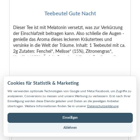
Teebeutel Gute Nacht
Dieser Tee ist mit Melatonin versetzt, was zur Verkürzung
der Einschlafzeit beitragen kann. Also schließe die Augen -
genieße das Aroma dieses leckeren Kräutertees und
versinke in die Welt der Träume. Inhalt: 1 Teebeutel mit ca.
2g Zutaten: Fenchel*, Melisse* (15%), Zitronengras*,
Kamille* (10%), Äpfel*, Brombeerblätter*, Rooibos grün,
Zitronenverbene*, Zimt*, Baldrianwurzeln* (3%), Lavendel*
(2%), natürliches Lavendelaroma, Melatonin. *50%
Rainforest Alliance Certified.
*
0.39 €
Cookies für Statistik & Marketing
Wir verwenden optionale Technologien von Google und Meta/Facebook, um Zugriffe zu
Details
analysieren, Conversions zu messen und unsere Werbung zu verbessern. Erst nach Ihrer
Einwilligung werden diese Dienste geladen und Daten an die jeweiligen Anbieter
übertragen. Weitere Informationen finden Sie in unserer
Datenschutzerklärung
.
Einwilligen
Ablehnen