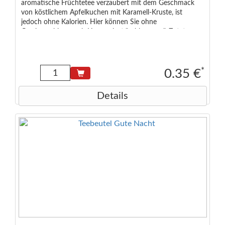
aromatische Früchtetee verzaubert mit dem Geschmack
von köstlichem Apfelkuchen mit Karamell-Kruste, ist
jedoch ohne Kalorien. Hier können Sie ohne
Gewissensbisse nach Herzenslust "schlemmen". Zutaten:
Äpfel (51%), Hagebutten, Hibiskus, Apfelkuchenaroma,
Süßblätter, Karamellaroma. Die in diesem Produkt
verwendeten Aromen sind laktosefrei, glutenfrei und vegan.
Die übrigen Zutaten sind es von Natur aus.
*
0.35 €
Details