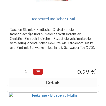
Teebeutel Indischer Chai
Tauchen Sie mit <i>Indischer Chai</i> in die
farbenprächtige und pulsierende Welt Indiens ein.
Genießen Sie nach indischem Rezept die geheimnisvolle
Verbindung orientalischer Gewürze wie Kardamom, Nelke
und Zimt mit Schwarzem Tee. Inhalt: Schwarzer Tee (37%),
süße Brombeerblätter, Vanillearoma (8%), Zimt (8%),
Süßholz, Gewürznelken (5%), Zimtaroma, Zichorienwurzel,
Ingwer, Kardamom, schwarzer Pfeffer.
*
0.29 €
Details