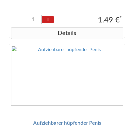
tollen Motive bringen ein wenig Farbe in die graue
Adventszeit. Motivauswahl: Santa, Rentiere oder
Schneemann (Auswahl erfolgt zufällig sortiert) Maße
Haftbild: ca. 20 × 30 cm Maße in Verpackung: ca. 21 × 33
*
1.49 €
cm
Details
Aufziehbarer hüpfender Penis