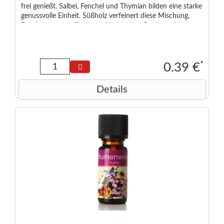
frei genießt. Salbei, Fenchel und Thymian bilden eine starke
genussvolle Einheit. Süßholz verfeinert diese Mischung,
Eukalyptus sorgt für den erfrischenden Geschmack.
Abgerundet wird diese Komposition mit Orangenschalen,
Ingwer und Zimt. Zutaten: Fenchel (40%), Orangenschalen,
Salbei (15%), Süßholz, Eukalyptus, Ingwer, Thymian, Zimt.
Zusatzinformationen: Von Natur aus laktosefrei, glutenfrei
*
0.39 €
und vegan.
Details