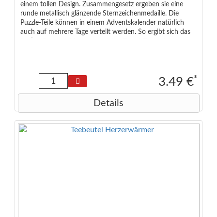
einem tollen Design. Zusammengesetz ergeben sie eine
runde metallisch glänzende Sternzeichenmedaille. Die
Puzzle-Teile können in einem Adventskalender natürlich
auch auf mehrere Tage verteilt werden. So ergibt sich das
fertige Gesamtbild erst am letzten Tag ;-) Zusätzlich
enthalten ist ein gedrucktes Kärtchen mit den typischen
Eigenschaften des Sternzeichens auf Deutsch und Englisch.
Empfohlen ab 6 Jahren Maße der Verpackung: 6,5 x 4,0 x
2,0 cm Maße des Puzzles: 9 cm Durchmesser (rund)
*
3.49 €
Details