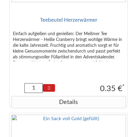
Teebeutel Herzerwärmer
Einfach aufgießen und genießen: Der Meßmer Tee
Herzerwärmer - Heiße Cranberry bringt wohlige Wärme in
die kalte Jahreszeit. Fruchtig und aromatisch sorgt er für
kleine Genussmomente zwischendurch und passt perfekt
als stimmungsvoller Füllartikel in den Adventskalender.
Zutaten: Hibiskus, Äpfel, Orangenschalen (15 %), Aroma,
Süßkraut, Zimt (4 %), Gewürznelken, geröstete
Zichorienwurzel, Cranberrysaftgranulat.
*
0.35 €
Details