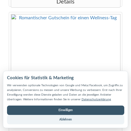
Details
Zutaten Goldbären: Glukosesirup; Zucker; Gelatine;
Dextrose; Fruchtsaft aus Fruchtsaftkonzentrate: Apfel,
Himbeere, Erdbeere, Orange, Zitrone; Säuerungsmittel:
Citronensäure; Frucht- und Pflanzenkonzentrate:
Brennessel, Apfel, Spinat, Kiwi, Holunderbeere, schwarze
Johannisbeere, Aronia, Traube, Orange, Zitrone, Mango,
Passionsfrucht; Aroma, Überzugsmittel: Bienenwachs weiß
und gelb, Carnaubawachs; Fruchtsüße aus
Johannisbrotfrucht, Invertzuckersirup. Zutaten Glückskeks:
Wasser, Weizenmehl, Zucker, Pflanzenöl, Glukose, Aromen,
Backtriebmittel: E500, Emulgator: E322, Farbstoff: E101
Cookies für Statistik & Marketing
Wir verwenden optionale Technologien von Google und Meta/Facebook, um Zugriffe zu
Romantischer Gutschein für einen Wellness-Tag
analysieren, Conversions zu messen und unsere Werbung zu verbessern. Erst nach Ihrer
Einwilligung werden diese Dienste geladen und Daten an die jeweiligen Anbieter
übertragen. Weitere Informationen finden Sie in unserer
Datenschutzerklärung
.
Gutscheinkarte "Romantische Momente" für einen
Wellness-Tag (inkl. Umschlag). Dieser Verwöhngutschein
Einwilligen
hat eine Größe von ca. 14,8 cm x 10,5 cm (DIN A6). Ein
roter Umschlag wird in der dazu passenden Größe geliefert
Ablehnen
(DIN C6).