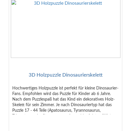
3D Holzpuzzle Dinosaurierskelett
Hochwertiges Holzpuzzle ist perfekt für kleine Dinosaurier-
Fans. Empfohlen wird das Puzzle für Kinder ab 6 Jahre.
Nach dem Puzzlespaß hat das Kind ein dekoratives Holz-
Skelett für sein Zimmer. Je nach Dinosauriertyp hat das
Puzzle 17 - 44 Teile (Apatosaurus, Tyrannosaurus,
Triceratops oder Stegosaurus - Auswahl erfolgt zufällig).
Das Holzpuzzle wird einfach zusammengesteckt und
kommt ganz ohne Leim aus. Maße in Verpackung: ca. 23 x