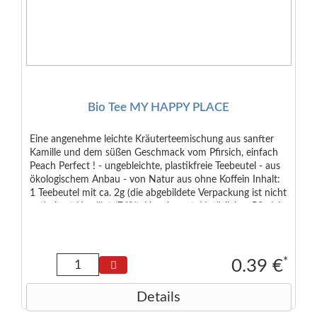
Bio Tee MY HAPPY PLACE
Eine angenehme leichte Kräuterteemischung aus sanfter
Kamille und dem süßen Geschmack vom Pfirsich, einfach
Peach Perfect ! - ungebleichte, plastikfreie Teebeutel - aus
ökologischem Anbau - von Natur aus ohne Koffein Inhalt:
1 Teebeutel mit ca. 2g (die abgebildete Verpackung ist nicht
enthalten) Kamille* (76%), Hagebutte*, Natürliches Pfirsich-
Aroma* (6,5%), Orangenschale*, Natürliches Mango-
Aroma* (2%), Natürliches Orangen-Aroma (0,5%)
*
0.39 €
Details