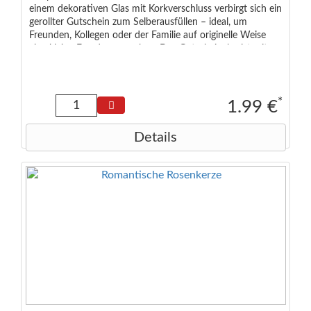
einem dekorativen Glas mit Korkverschluss verbirgt sich ein
gerollter Gutschein zum Selberausfüllen – ideal, um
Freunden, Kollegen oder der Familie auf originelle Weise
eine kleine Freude zu machen. Das Gutscheinglas ist mit
weißen Kügelchen gefüllt, was an Schneebälle erinnert und
eine winterliche Stimmung vermittelt. Motiv: Santa &
Friends (vier verschiedene Designs: Santa, Pinguin, Rentier
oder Eisbär - die Auswahl erfolgt zufällig sortiert) Größe:
*
1.99 €
ca. 8 × 3 × 3 cm
Details