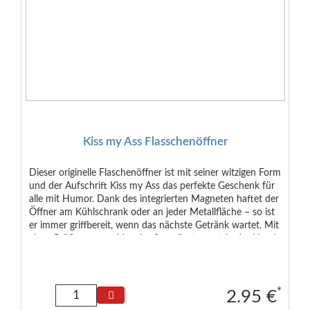
Kiss my Ass Flasschenöffner
Dieser originelle Flaschenöffner ist mit seiner witzigen Form
und der Aufschrift Kiss my Ass das perfekte Geschenk für
alle mit Humor. Dank des integrierten Magneten haftet der
Öffner am Kühlschrank oder an jeder Metallfläche – so ist
er immer griffbereit, wenn das nächste Getränk wartet. Mit
einer Größe von ca. 11 × 4 × 2 cm liegt er gut in der Hand
und kombiniert Funktionalität mit einer Prise Humor. Ideal
als Gag-Geschenk, Partygadget oder originelle Kleinigkeit
für den Adventskalender!
*
2.95 €