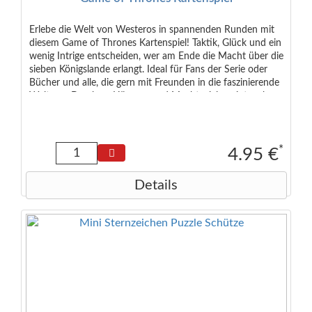
Erlebe die Welt von Westeros in spannenden Runden mit
diesem Game of Thrones Kartenspiel! Taktik, Glück und ein
wenig Intrige entscheiden, wer am Ende die Macht über die
sieben Königslande erlangt. Ideal für Fans der Serie oder
Bücher und alle, die gern mit Freunden in die faszinierende
Welt von Drachen, Häusern und Machtspielen eintauchen.
Ein kurzweiliges Kartenspiel für zu Hause oder unterwegs –
perfekt als Geschenk unter dem Weihnachtsbaum oder als
kleines Highlight für den Adventskalender! Maße: ca. 23 x
16 x 5 cm
*
4.95 €
Details