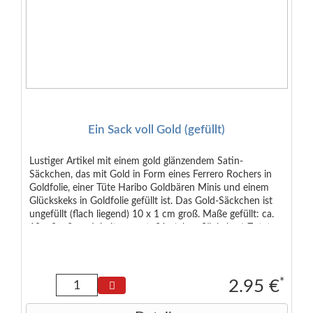
Ein Sack voll Gold (gefüllt)
Lustiger Artikel mit einem gold glänzendem Satin-
Säckchen, das mit Gold in Form eines Ferrero Rochers in
Goldfolie, einer Tüte Haribo Goldbären Minis und einem
Glückskeks in Goldfolie gefüllt ist. Das Gold-Säckchen ist
ungefüllt (flach liegend) 10 x 1 cm groß. Maße gefüllt: ca.
10 x 8 x 3 cm Inhalt gesamt: 21g (ohne Säckcken) Zutaten
Rocher: Milchschokolade 30% ( Zucker, Kakaobutter,
Kakaomasse, Magermilchpulver, Butterreinfett, Emulgator
Sojalecithin, Vanillin, Haselnüsse ( 30% ) , Zucker,
pflanzliches Fett, Weizenmehl, Süßmolkenpulver, fettarmer
*
2.95 €
Kakao, Emulgator Sojalecithin, Magermilchpulver,
Backtriebmittel Natriumhxdrogencarbonat, Salz, Vanillin.