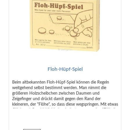
Floh-Hüpf-Spiel
Beim altbekannten Floh-Hüpf-Spiel können die Regeln
weitgehend selbst bestimmt werden. Man nimmt die
größeren Holzscheibchen zwischen Daumen und
Zeigefinger und drückt damit gegen den Rand der
kleineren, der "Flöhe", so dass diese wegspringen. Mit etwas
Glück und Geschicklichkeit schnippt man so seine "Flöhe"
in eine offene Dose, auf eine Zielfläche aus Stoff oder
Pappe oder auf die mitgelieferte Holz-Zielscheibe - je nach
gewünschtem Schwierigkeitsgrad. Wer alle seine "Flöhe" als