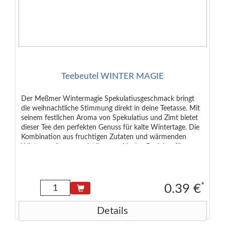
Teebeutel WINTER MAGIE
Der Meßmer Wintermagie Spekulatiusgeschmack bringt
die weihnachtliche Stimmung direkt in deine Teetasse. Mit
seinem festlichen Aroma von Spekulatius und Zimt bietet
dieser Tee den perfekten Genuss für kalte Wintertage. Die
Kombination aus fruchtigen Zutaten und wärmenden
Wintergewürzen macht ihn zum idealen Begleiter für
gemütliche Stunden. Inhalt: 1 Teebeutel mit ca. 2 g
Zutaten: Hibiskus*, Äpfel* (37%), Aroma, Zimt* (5%),
Zichorienwurzeln geröstet*, Süßkraut*, Gewürznelken*,
Orangenschalen*. *50% Rainforest Alliance Certified.
*
0.39 €
Details