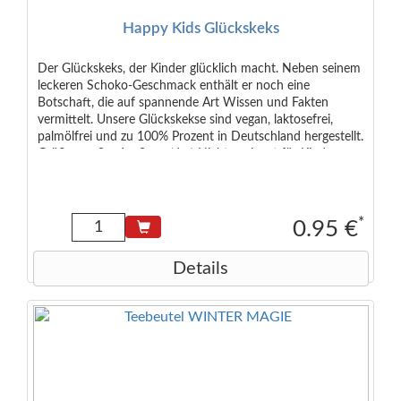
Happy Kids Glückskeks
Der Glückskeks, der Kinder glücklich macht. Neben seinem
leckeren Schoko-Geschmack enthält er noch eine
Botschaft, die auf spannende Art Wissen und Fakten
vermittelt. Unsere Glückskekse sind vegan, laktosefrei,
palmölfrei und zu 100% Prozent in Deutschland hergestellt.
Größe: ca. 8 x 6 x 2 cm (6 g) Nicht geeignet für Kinder
unter 3 Jahren. Zettel aus dem Inneren vor dem Verzehr zu
entnehmen. Bestandteile Weizenmehl, Zucker, Kakaopulver
(8,8%), Glucosesirup, Emulgator: Sojalecithine, Rapsöl,
Aroma, Speisesalz, Backtriebmittel:
*
0.95 €
Natriumhydrogencarbonat
Details