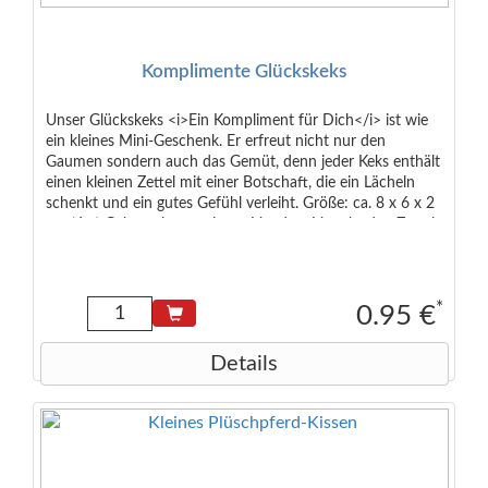
Komplimente Glückskeks
Unser Glückskeks <i>Ein Kompliment für Dich</i> ist wie
ein kleines Mini-Geschenk. Er erfreut nicht nur den
Gaumen sondern auch das Gemüt, denn jeder Keks enthält
einen kleinen Zettel mit einer Botschaft, die ein Lächeln
schenkt und ein gutes Gefühl verleiht. Größe: ca. 8 x 6 x 2
cm (6 g) Gebrauchsanweisung Vor dem Verzehr den Zettel
aus dem Keks herausnehmen. Nicht für Kinder unter 3
Jahren geeignet. Zutaten: Weizenmehl, Zucker,
Glucosesirup, Rote Beete gemahlen, Emulgator:
Sojalecitine, Rapsöl, Aroma, Speisesalz, Backtreibmittel:
*
0.95 €
Natriumhydrogencarbonat
Details