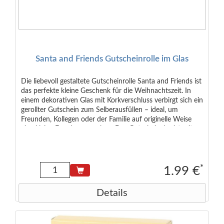
Santa and Friends Gutscheinrolle im Glas
Die liebevoll gestaltete Gutscheinrolle Santa and Friends ist
das perfekte kleine Geschenk für die Weihnachtszeit. In
einem dekorativen Glas mit Korkverschluss verbirgt sich ein
gerollter Gutschein zum Selberausfüllen – ideal, um
Freunden, Kollegen oder der Familie auf originelle Weise
eine kleine Freude zu machen. Das Gutscheinglas ist mit
weißen Kügelchen gefüllt, was an Schneebälle erinnert und
eine winterliche Stimmung vermittelt. Motiv: Santa &
Friends (vier verschiedene Designs: Santa, Pinguin, Rentier
oder Eisbär - die Auswahl erfolgt zufällig sortiert) Größe:
*
1.99 €
ca. 8 × 3 × 3 cm
Details