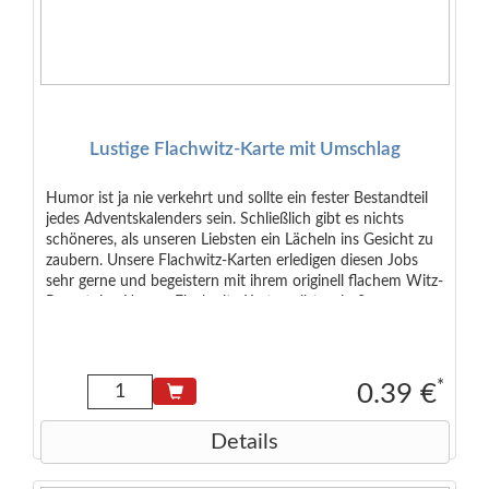
Lustige Flachwitz-Karte mit Umschlag
Humor ist ja nie verkehrt und sollte ein fester Bestandteil
jedes Adventskalenders sein. Schließlich gibt es nichts
schöneres, als unseren Liebsten ein Lächeln ins Gesicht zu
zaubern. Unsere Flachwitz-Karten erledigen diesen Jobs
sehr gerne und begeistern mit ihrem originell flachem Witz-
Repertoire. Unsere Flachwitz-Karten gibt es in 3
verschiedenen Farben (zufällig sortiert) inkl. blickdichtem
roten Umschlag. Bei Mehrfach-Bestellungen bis zu 24
Stück sind keine Doppelungen dabei. Größe inkl. Umschlag
(C7): ca. 11,5 x 8 cm Marke: Adventino
*
0.39 €
Details