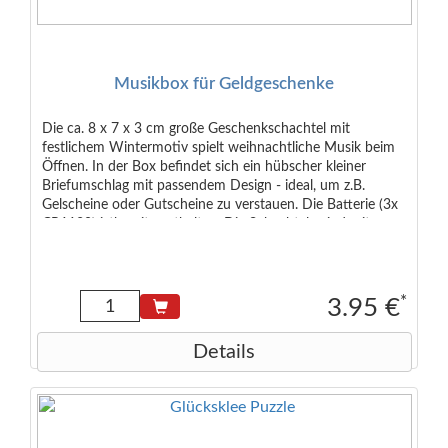
Musikbox für Geldgeschenke
Die ca. 8 x 7 x 3 cm große Geschenkschachtel mit
festlichem Wintermotiv spielt weihnachtliche Musik beim
Öffnen. In der Box befindet sich ein hübscher kleiner
Briefumschlag mit passendem Design - ideal, um z.B.
Gelscheine oder Gutscheine zu verstauen. Die Batterie (3x
CR1130) istbereits enthalten. Die Schachteln sind mit
verschiedenen Sprüchen bedruckt (z.B. Frohe Weihnachten
oder Weihnachtszauber liegt in der Luft). Die Auswahl der
Box erfolgt zufällig sortiert (Keine Auswahl möglich).
*
3.95 €
Details