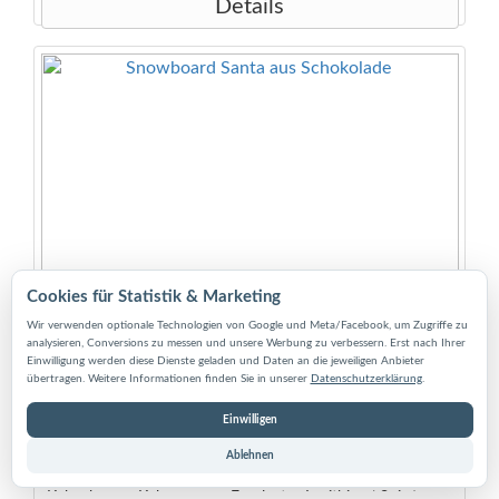
Details
Cookies für Statistik & Marketing
Wir verwenden optionale Technologien von Google und Meta/Facebook, um Zugriffe zu
Snowboard Santa aus Schokolade
analysieren, Conversions zu messen und unsere Werbung zu verbessern. Erst nach Ihrer
Einwilligung werden diese Dienste geladen und Daten an die jeweiligen Anbieter
übertragen. Weitere Informationen finden Sie in unserer
Datenschutzerklärung
.
Unser Santa ist auf seinem Snowboard unterwegs, um
noch schnell ein paar Geschenke auszuliefern. Etwas Zeit
Einwilligen
für einen Adventskalender hat er natürlich trotzdem, wenn
er damit jemandem eine Freude machen kann. Größe: ca. 8
Ablehnen
x 8 cm Inhalt: 10g Zutaten: Zucker, Vollmilchpulver,
Kakaobutter, Kakaomasse, Emulgator Lecithine ( Soja ) ,