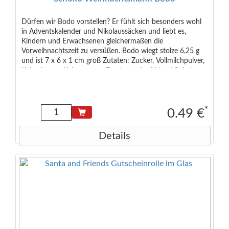
Dürfen wir Bodo vorstellen? Er fühlt sich besonders wohl
in Adventskalender und Nikolaussäcken und liebt es,
Kindern und Erwachsenen gleichermaßen die
Vorweihnachtszeit zu versüßen. Bodo wiegt stolze 6,25 g
und ist 7 x 6 x 1 cm groß Zutaten: Zucker, Vollmilchpulver,
Kakaobutter, Kakaomasse, Emulgator Lecithine ( Soja ) ,
Bourbon-Vanille-Extrakt. Kakao mind. 33%. Kann Spuren
von Haselnüssen enthalten. Lebensmittelunternehmer: Chr.
Storz GmbH & Co. KG, Föhrenstr. 15, 78532 Deutschland
*
0.49 €
Details