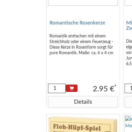
Romantische Rosenkerze
Mi
Zw
Romantik entfachen mit einem
Die
Streichholz oder einem Feuerzeug -
ei
Diese Kerze in Rosenform sorgt für
sor
pure Romantik. Maße: ca. 6 x 4 cm
Jun
6,5
gee
Mo
*
2.95 €
Details