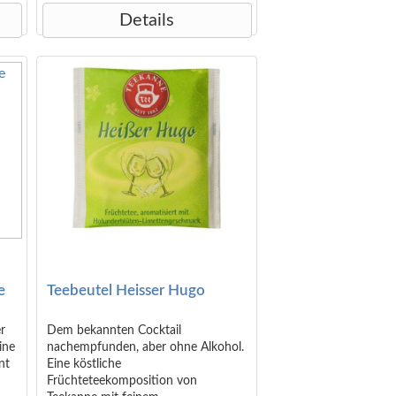
Details
e
Teebeutel Heisser Hugo
r
Dem bekannten Cocktail
ine
nachempfunden, aber ohne Alkohol.
nt
Eine köstliche
Früchteteekomposition von