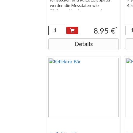
reinstecken und kurze Zeit später
7 s
werden die Messdaten wie
4,
Sättigung, Herzfrequenz und
Perfusionsindexwert angezeigt.
Technische Spezifikationen: Schnelle
und einfache Bedienung.
*
8.95 €
Messbereich der
Sauerstoffsättigung: von 70 % bis 99
Details
%. Genauigkeit der
Sauerstoffmessung im Bereich von
80 % – 99 % bis 2 %. Genauigkeit
der Sauerstoffmessung im Bereich
von 70 % – 99 % bis 3 %.
Herzfrequenzmessung Bereich: von
30 bis 240 BPM. Genauigkeit der
Herzfrequenzmessung: +/- 1 BPM.
Automatische Abschaltung.
Möglichkeit, die Funktion auf dem
Display zu drehen: vertikal oder
horizontal. Farbiges OLED-Display.
Das Gerät kann bei Temperaturen
verwendet werden: von 5 bis 40
Grad Celsius. Dunkle Nagellacke
können die Messung