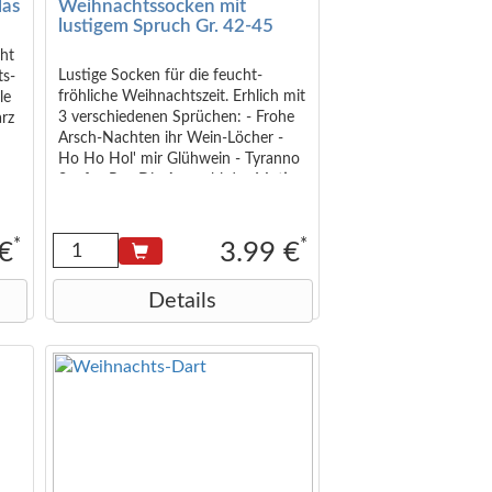
las
Weihnachtssocken mit
lustigem Spruch Gr. 42-45
cht
Lustige Socken für die feucht-
ts-
fröhliche Weihnachtszeit. Erhlich mit
le
3 verschiedenen Sprüchen: - Frohe
arz
Arsch-Nachten ihr Wein-Löcher -
Ho Ho Hol' mir Glühwein - Tyranno
se
Saufus Rex Die Auswahl des Motivs
erfolgt zufig sortiert. Material: 30
Baumwolle, 70 Polyester Grö: 42-45
cm
*
*
 €
3.99 €
Details