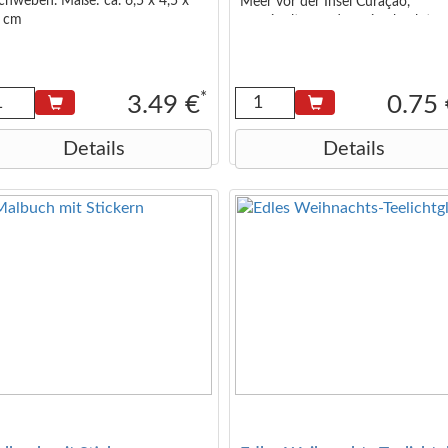
chweben. Maße: ca. 6,5 x 4,5 x
Meer vor der Insel Curaçao,
5 cm
vermittelt er zudem ein absolutes
Insel-Urlaub-Feeling. 15% Vol, Lik
mit Farbstoff
*
3.49 €
0.75
Details
Details