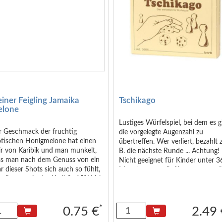
einer Feigling Jamaika
Tschikago
lone
Lustiges Würfelspiel, bei dem es gi
r Geschmack der fruchtig
die vorgelegte Augenzahl zu
otischen Honigmelone hat einen
übertreffen. Wer verliert, bezahlt z
ir von Karibik und man munkelt,
B. die nächste Runde ... Achtung!
ss man nach dem Genuss von ein
Nicht geeignet für Kinder unter 3
r dieser Shots sich auch so fühlt,
Monaten. <small>Abmessungen (
 wäre man in der Karibik. 15% Vol,
cm): 6,5x5x1,3 </small>
ml Likör mit Farbstoff
*
0.75 €
2.49