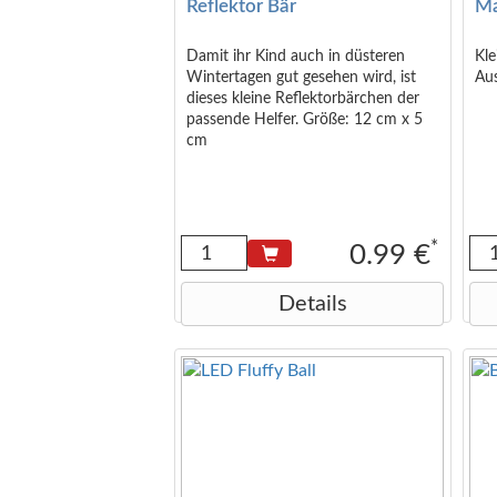
Reflektor Bär
Ma
beeinträchtigen. Das Produkt ist kein
Medizinprodukt. Stromversorgung :
2 x AAA (nicht im Lieferumfang
Damit ihr Kind auch in düsteren
Kl
enthalten) Batteriestandsanzeige
Wintertagen gut gesehen wird, ist
Au
Trageband zum Aufhängen Größe
dieses kleine Reflektorbärchen der
der Verpackung: 7,5 x 5 x 4 cm
passende Helfer. Größe: 12 cm x 5
Displayabmessungen: 22 mm x 11
cm
mm Geräteabmessungen: 55 mm x
30 mm x 30 mm Hinweis.
*
0.99 €
Details