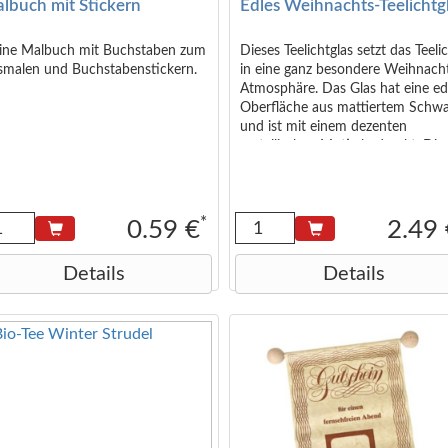
lbuch mit Stickern
Edles Weihnachts-Teelichtg
eine Malbuch mit Buchstaben zum
Dieses Teelichtglas setzt das Teeli
smalen und Buchstabenstickern.
in eine ganz besondere Weihnach
Atmosphäre. Das Glas hat eine ed
Oberfläche aus mattiertem Schw
und ist mit einem dezenten
metallischen Motiv bedruckt. Die
Kombination macht es zu einem
wunderschönen Teelichthalter für
Menschen mit Stil. Größe: 7 x 8 
Material: Glas
*
0.59 €
2.49
Details
Details