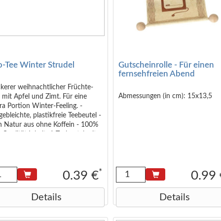
o-Tee Winter Strudel
Gutscheinrolle - Für einen
fernsehfreien Abend
kerer weihnachtlicher Früchte-
Abmessungen (in cm): 15x13,5
 mit Apfel und Zimt. Für eine
ra Portion Winter-Feeling. -
ebleichte, plastikfreie Teebeutel -
n Natur aus ohne Koffein - 100%
-Qualität Inhalt: 1 Teebeutel mit
 2,5g (die abgebildete Verpackung
d nicht mitgeliefert) Zutaten
iskus*, Apfel* 25%, Zimt* 16%,
ebutte*, Natürliches Apfel-
*
0.39 €
0.99
oma 5%, Kakaoschale*,
coréewurzel*, Natürliches
Details
Details
ronen-Aroma*, Steviablätter,
rnanis*. *Aus ökologischem
bau.