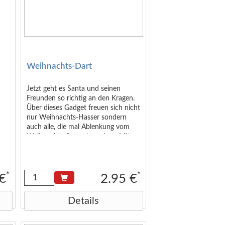
Weihnachts-Dart
Jetzt geht es Santa und seinen
Freunden so richtig an den Kragen.
Über dieses Gadget freuen sich nicht
nur Weihnachts-Hasser sondern
auch alle, die mal Ablenkung vom
Weihnachts-Stress brauchen. Mit
den beiliegenden Pfeilen kann man
auf die Scheibe zielen und Punkte
sammeln. Die Pfeile sind auch für
Kinder geeignet, da sie anstatt einer
*
*
 €
2.95 €
Pfeilspitze einen Magneten haben,
was Verletzungsgefahr ausschließt.
Details
Maße von Zielscheibe und
Verpackung: ca. 17 x 23 cm Die 3
Figuren (Weihnachtsmann,