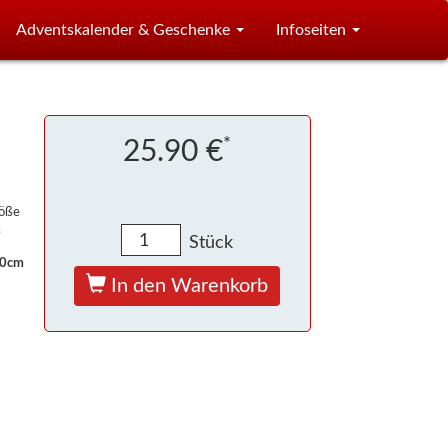
Adventskalender & Geschenke
Infoseiten
*
25.90 €
röße
.
Stück
30cm
In den Warenkorb