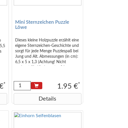
Mini Sternzeichen Puzzle
Löwe
Dieses kleine Holzpuzzle erzählt eine
e
eigene Sternzeichen-Geschichte und
5,5
sorgt für jede Menge Puzzlespaß bei
s
Jung und Alt. Abmessungen (in cm):
6,5 x 5 x 1,3 (Achtung! Nicht
geeignet für Kinder unter 36
Monaten.)
*
*
 €
1.95 €
Details