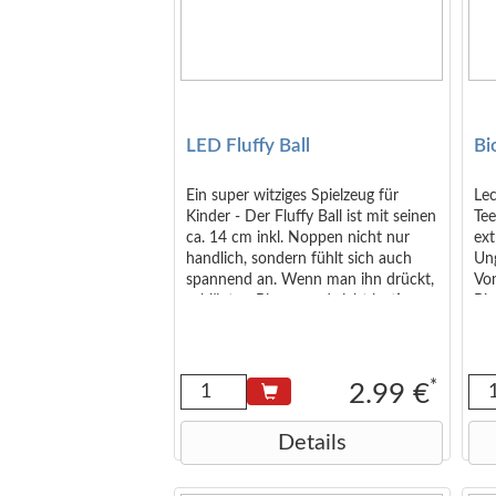
LED Fluffy Ball
Bi
Ein super witziges Spielzeug für
Lec
Kinder - Der Fluffy Ball ist mit seinen
Tee
ca. 14 cm inkl. Noppen nicht nur
ext
handlich, sondern fühlt sich auch
Ung
spannend an. Wenn man ihn drückt,
Vo
schlägt er Blasen und sieht lustig
Bio
aus. Zudem fängt er dank dem
ca.
integrierten LED an bunt zu blinken.
wir
Den Fluffy Ball gibt es in 4 Farben
Hib
(Gelb, Grün, Pink und Blau), die
Hag
*
2.99 €
Auswahl erfolgt zufällig sortiert.
Ar
Chi
Details
Zit
Ste
An