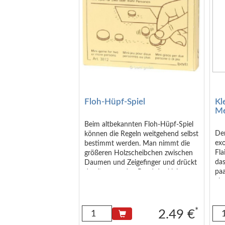
Floh-Hüpf-Spiel
Kl
Me
Beim altbekannten Floh-Hüpf-Spiel
De
können die Regeln weitgehend selbst
ex
bestimmt werden. Man nimmt die
Fla
größeren Holzscheibchen zwischen
da
Daumen und Zeigefinger und drückt
paa
damit gegen den Rand der kleineren,
als
der "Flöhe", so dass diese
20 
wegspringen. Mit etwas Glück und
Geschicklichkeit schnippt man so
seine "Flöhe" in eine offene Dose,
*
2.49 €
auf eine Zielfläche aus Stoff oder