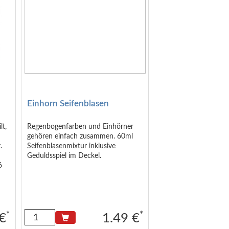
Einhorn Seifenblasen
lt,
Regenbogenfarben und Einhörner
gehören einfach zusammen. 60ml
.
Seifenblasenmixtur inklusive
Geduldsspiel im Deckel.
6
in
*
*
 €
1.49 €