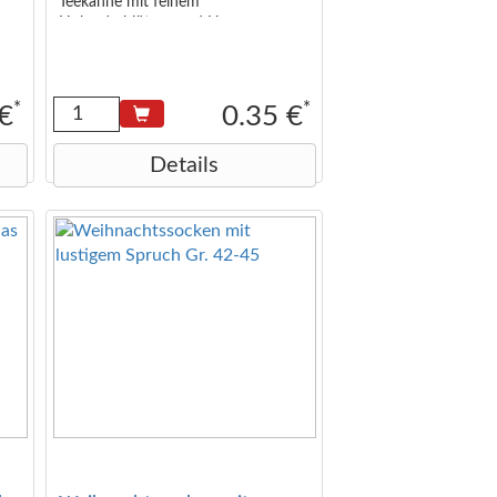
Teekanne mit feinem
Holunderblüten- und Limettenaroma
ör
Inhalt: Äpfel, süße Brombeerblätter,
weißer Hibiskus, Orangenschalen,
Krauseminze, Säuerungsmittel:
Citronensäure,
*
*
 €
0.35 €
Holunderblütenaroma,
Limettenaroma
Details