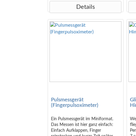
Pappe oder auf die mitgelieferte
Details
Holz-Zielscheibe - je nach
gewünschtem Schwierigkeitsgrad.
Wer alle seine "Flöhe" als erster
darauf - oder hinein - hüpfen lassen
konnte, ist der Sieger! Achtung!
Nicht geeignet für Kinder unter 36
Monaten. <small>Abmessungen (in
cm): 6,5x5x1,3 </small>
Pulsmessgerät
Gl
(Fingerpulsoximeter)
Hi
Ein Pulsmessgerät im Miniformat.
We
Das Messen ist hier ganz einfach:
fli
Einfach Aufklappen, Finger
Per