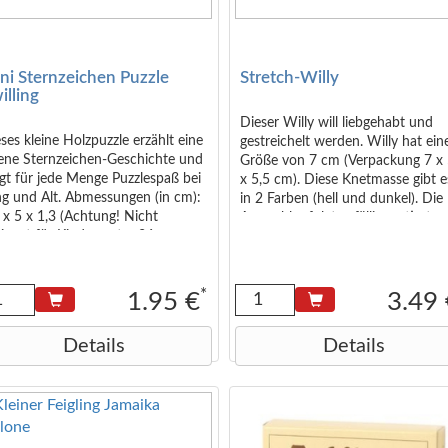
ni Sternzeichen Puzzle
Stretch-Willy
illing
Dieser Willy will liebgehabt und
ses kleine Holzpuzzle erzählt eine
gestreichelt werden. Willy hat ein
gene Sternzeichen-Geschichte und
Größe von 7 cm (Verpackung 7 x 
gt für jede Menge Puzzlespaß bei
x 5,5 cm). Diese Knetmasse gibt e
g und Alt. Abmessungen (in cm):
in 2 Farben (hell und dunkel). Die
 x 5 x 1,3 (Achtung! Nicht
Auswahl erfolgt zufällig sortiert -
ignet für Kinder unter 36
eine Auswahl ist nicht möglich.
naten.)
*
1.95 €
3.49
Details
Details