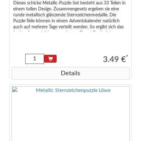
Dieses schicke Metallic-Puzzle-Set besteht aus 33 Teilen in
einem tollen Design. Zusammengesetz ergeben sie eine
runde metallisch glänzende Sternzeichenmedaille. Die
Puzzle-Teile können in einem Adventskalender natürlich
auch auf mehrere Tage verteilt werden. So ergibt sich das
fertige Gesamtbild erst am letzten Tag ;-) Zusätzlich
enthalten ist ein gedrucktes Kärtchen mit den typischen
Eigenschaften des Sternzeichens auf Deutsch und Englisch.
Empfohlen ab 6 Jahren Maße der Verpackung: 6,5 x 4,0 x
2,0 cm Maße des Puzzles: 9 cm Durchmesser (rund)
*
3.49 €
Details