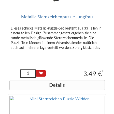
Metallic Sternzeichenpuzzle Jungfrau
Dieses schicke Metallic-Puzzle-Set besteht aus 33 Teilen in
einem tollen Design. Zusammengesetz ergeben sie eine
runde metallisch glänzende Sternzeichenmedaille. Die
Puzzle-Teile können in einem Adventskalender natürlich
auch auf mehrere Tage verteilt werden. So ergibt sich das
fertige Gesamtbild erst am letzten Tag ;-) Zusätzlich
enthalten ist ein gedrucktes Kärtchen mit den typischen
Eigenschaften des Sternzeichens auf Deutsch und Englisch.
Empfohlen ab 6 Jahren Maße der Verpackung: 6,5 x 4,0 x
2,0 cm Maße des Puzzles: 9 cm Durchmesser (rund)
*
3.49 €
Details