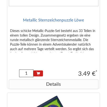
Metallic Sternzeichenpuzzle Löwe
Dieses schicke Metallic-Puzzle-Set besteht aus 33 Teilen in
einem tollen Design. Zusammengesetz ergeben sie eine
runde metallisch glänzende Sternzeichenmedaille. Die
Puzzle-Teile können in einem Adventskalender natürlich
auch auf mehrere Tage verteilt werden. So ergibt sich das
fertige Gesamtbild erst am letzten Tag ;-) Zusätzlich
enthalten ist ein gedrucktes Kärtchen mit den typischen
Eigenschaften des Sternzeichens auf Deutsch und Englisch.
Empfohlen ab 3 Jahren Maße der Verpackung: 6,5 x 4,0 x
2,0 cm Maße des Puzzles: 9 cm Durchmesser (rund)
*
3.49 €
Details