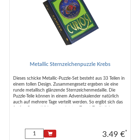
Metallic Sternzeichenpuzzle Krebs
Dieses schicke Metallic-Puzzle-Set besteht aus 33 Teilen in
einem tollen Design. Zusammengesetz ergeben sie eine
runde metallisch glänzende Sternzeichenmedaille. Die
Puzzle-Teile können in einem Adventskalender natürlich
auch auf mehrere Tage verteilt werden. So ergibt sich das
fertige Gesamtbild erst am letzten Tag ;-) Zusätzlich
enthalten ist ein gedrucktes Kärtchen mit den typischen
Eigenschaften des Sternzeichens. Empfohlen ab 3 Jahren
Maße der Verpackung: 6,5 x 4,0 x 2,0 cm Maße des
Puzzles: 9 cm Durchmesser (rund)
*
3.49 €