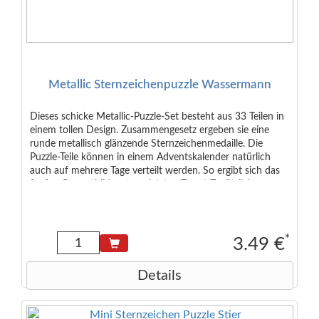
Metallic Sternzeichenpuzzle Wassermann
Dieses schicke Metallic-Puzzle-Set besteht aus 33 Teilen in
einem tollen Design. Zusammengesetz ergeben sie eine
runde metallisch glänzende Sternzeichenmedaille. Die
Puzzle-Teile können in einem Adventskalender natürlich
auch auf mehrere Tage verteilt werden. So ergibt sich das
fertige Gesamtbild erst am letzten Tag ;-) Zusätzlich
enthalten ist ein gedrucktes Kärtchen mit den typischen
Eigenschaften des Sternzeichens auf Deutsch und Englisch.
Empfohlen ab 6 Jahren Maße der Verpackung: 6,5 x 4,0 x
2,0 cm Maße des Puzzles: 9 cm Durchmesser (rund)
*
3.49 €
Details