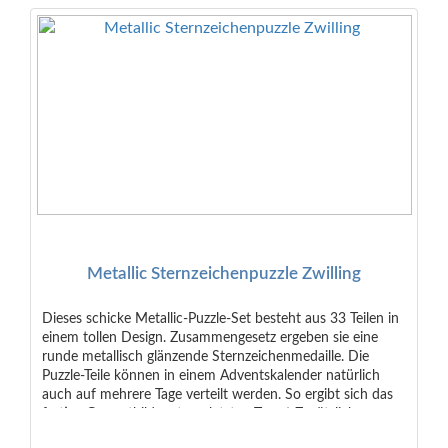
Metallic Sternzeichenpuzzle Zwilling
Dieses schicke Metallic-Puzzle-Set besteht aus 33 Teilen in
einem tollen Design. Zusammengesetz ergeben sie eine
runde metallisch glänzende Sternzeichenmedaille. Die
Puzzle-Teile können in einem Adventskalender natürlich
auch auf mehrere Tage verteilt werden. So ergibt sich das
fertige Gesamtbild erst am letzten Tag ;-) Zusätzlich
enthalten ist ein gedrucktes Kärtchen mit den typischen