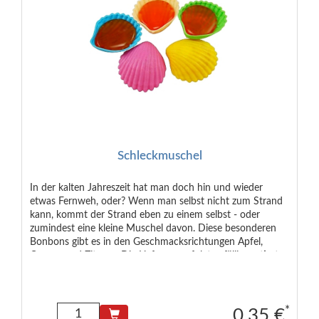
Schleckmuschel
In der kalten Jahreszeit hat man doch hin und wieder
etwas Fernweh, oder? Wenn man selbst nicht zum Strand
kann, kommt der Strand eben zu einem selbst - oder
zumindest eine kleine Muschel davon. Diese besonderen
Bonbons gibt es in den Geschmacksrichtungen Apfel,
Orange und Zitrone. Die Lieferung erfolgt zufällig sortiert.
Die Vorgabe einer bestimmten Geschmacksrichtigung ist
leider nicht möglich. Zutaten: Zucker, Glukosesirup,
Säuerungsmittel: Milchsäure; Aromen, Farbstoffe: E100,
E120, E141, E150d, E160a.
*
0.35 €