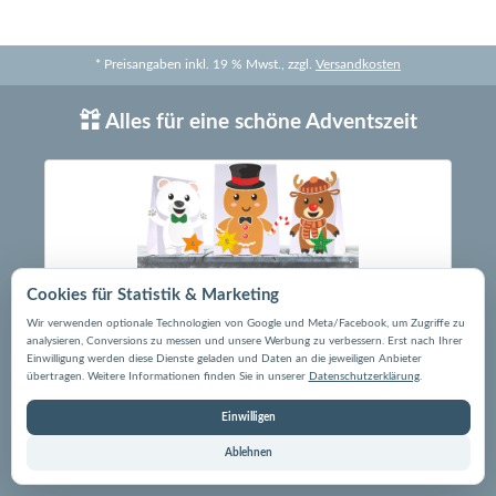
* Preisangaben inkl. 19 % Mwst., zzgl.
Versandkosten
Alles für eine schöne Adventszeit
Cookies für Statistik & Marketing
Wir verwenden optionale Technologien von Google und Meta/Facebook, um Zugriffe zu
analysieren, Conversions zu messen und unsere Werbung zu verbessern. Erst nach Ihrer
Einwilligung werden diese Dienste geladen und Daten an die jeweiligen Anbieter
übertragen. Weitere Informationen finden Sie in unserer
Datenschutzerklärung
.
(Beispiel aus unserem Sortiment)
Einwilligen
Alle Adventskalender
Ablehnen