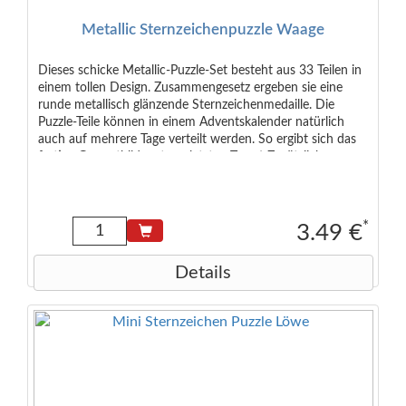
Metallic Sternzeichenpuzzle Waage
Dieses schicke Metallic-Puzzle-Set besteht aus 33 Teilen in
einem tollen Design. Zusammengesetz ergeben sie eine
runde metallisch glänzende Sternzeichenmedaille. Die
Puzzle-Teile können in einem Adventskalender natürlich
auch auf mehrere Tage verteilt werden. So ergibt sich das
fertige Gesamtbild erst am letzten Tag ;-) Zusätzlich
enthalten ist ein gedrucktes Kärtchen mit den typischen
Eigenschaften des Sternzeichens auf Deutsch und Englisch.
Empfohlen ab 6 Jahren Maße der Verpackung: 6,5 x 4,0 x
2,0 cm Maße des Puzzles: 9 cm Durchmesser (rund)
*
3.49 €
Details