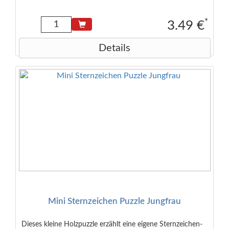
Eigenschaften des Sternzeichens auf Deutsch und Englisch.
Empfohlen ab 3 Jahren Maße der Verpackung: 6,5 x 4,0 x
2,0 cm Maße des Puzzles: 9 cm Durchmesser (rund)
*
3.49 €
Details
Mini Sternzeichen Puzzle Jungfrau
Dieses kleine Holzpuzzle erzählt eine eigene Sternzeichen-