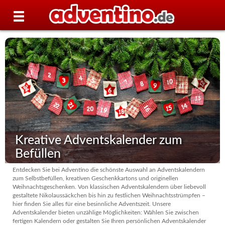
Kreative Adventskalender zum
Befüllen
Entdecken Sie bei Adventino die schönste Auswahl an Adventskalendern
zum Selbstbefüllen, kreativen Geschenkkartons und originellen
Weihnachtsgeschenken. Von klassischen Adventskalendern über liebevoll
gestaltete Nikolaussäckchen bis hin zu festlichen Weihnachtsstrümpfen –
hier finden Sie alles für eine besinnliche Adventszeit. Unsere
Adventskalender bieten unzählige Möglichkeiten: Wählen Sie zwischen
fertigen Kalendern oder gestalten Sie Ihren persönlichen Adventskalender