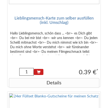
Lieblingsmensch-Karte zum selber ausfüllen
(inkl. Umschlag)
Hallo Lieblingsmensch, schön dass ... <br>- es Dich gibt
<br>- Du bei mir bist <br>- wir uns kennen <br>- Du jeden
Scheiß mitmachst <br>- Du mich nimmst wie ich bin <br>-
Du mich ohne Worte verstehst <br>- wir füreinander
bestimmt sind <br>- Du meinen Filmgeschmack teilst
<br>- Du es so gut mit mir aushälst <br>- man mit Dir so
gut feiern kann <br>- wir uns so gut kennen <br>- wir
schon so lange befreundet sind <br><br> Es gibt tausende
von Gründen, seinem Lieblingsmenschen einmal DANKE zu
*
0.39 €
sagen. Egal, ob es sich um den Partner, die Mutter, den
Vater oder einen guten Freund bzw. eine gute Freundin
Details
handelt. <br><br>Die Karte im A7-Format wird zusammen
mit einem passenden roten Umschlag geliefert, damit der
Text nicht sofort erkennbar ist.