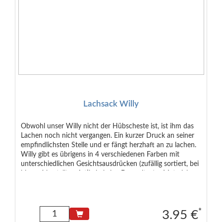
Lachsack Willy
Obwohl unser Willy nicht der Hübscheste ist, ist ihm das
Lachen noch nicht vergangen. Ein kurzer Druck an seiner
empfindlichsten Stelle und er fängt herzhaft an zu lachen.
Willy gibt es übrigens in 4 verschiedenen Farben mit
unterschiedlichen Gesichtsausdrücken (zufällig sortiert, bei
bis zu 4 bestellten Artikeln keine Doppelten). - Material:
Polyester - Maße: ca 13 x 9 cm
*
3.95 €