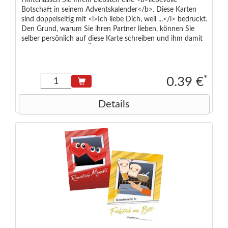
Hinterlassen Sie Ihrem Liebsten eine <b>liebevolle
Botschaft in seinem Adventskalender</b>. Diese Karten
sind doppelseitig mit <i>Ich liebe Dich, weil ...</i> bedruckt.
Den Grund, warum Sie ihren Partner lieben, können Sie
selber persönlich auf diese Karte schreiben und ihm damit
eine ganz besondere Überraschung machen. <br><br> Die
Karte im A7-Format wird zusammen mit einem passenden
roten Umschlag geliefert, damit der Text nicht sofort
erkennbar ist.<br><br> Wenn Sie mehrere Botschaften
*
0.39 €
hinterlassen möchten, können Sie diesen Artikel natürlich
auf mehrfach bestellen.
Details