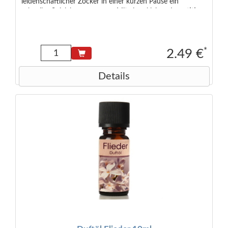
leidenschaftlicher Zocker in einer kurzen Pause ein
schnelles Spielchen zu wagen. Mit einer kleinen Investition
können Sie so ein Vermögen machen!
<small>Abmessungen (in cm): 6,5x5x1,3 </small>
*
2.49 €
Details