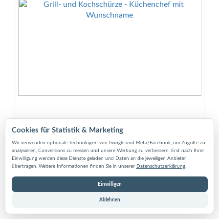
Grill- und Kochschürze - Küchenchef mit
Cookies für Statistik & Marketing
Wunschname
Wir verwenden optionale Technologien von Google und Meta/Facebook, um Zugriffe zu
analysieren, Conversions zu messen und unsere Werbung zu verbessern. Erst nach Ihrer
Grill- und Kochschürze mit Aufdruck Küchenchef mit
Einwilligung werden diese Dienste geladen und Daten an die jeweiligen Anbieter
Wunschname, Abmessungen: ca. 70 x 95 cm, Material:
übertragen. Weitere Informationen finden Sie in unserer
Datenschutzerklärung
.
100% Baumwolle (OEKO-TEX zertifiziert), inkl. Latz und
stabilem Nackenband zum Umhängen
Einwilligen
Ablehnen